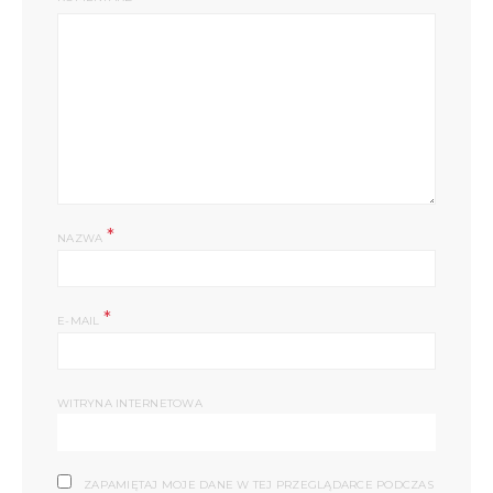
*
NAZWA
*
E-MAIL
WITRYNA INTERNETOWA
ZAPAMIĘTAJ MOJE DANE W TEJ PRZEGLĄDARCE PODCZAS