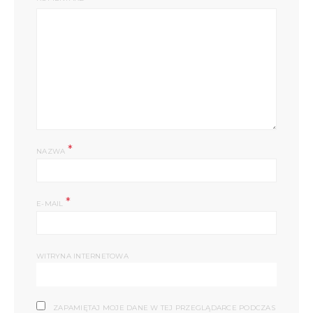
*
NAZWA
*
E-MAIL
WITRYNA INTERNETOWA
ZAPAMIĘTAJ MOJE DANE W TEJ PRZEGLĄDARCE PODCZAS