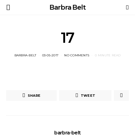
Barbra Belt
17
BARBRA-BELT
03-05-2017
NO COMMENTS
0 MINUTE READ
SHARE
TWEET
barbra-belt