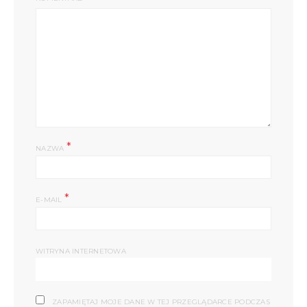
*
NAZWA
*
E-MAIL
WITRYNA INTERNETOWA
ZAPAMIĘTAJ MOJE DANE W TEJ PRZEGLĄDARCE PODCZAS