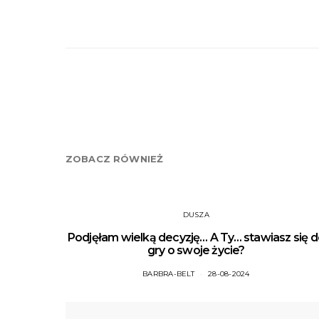
ZOBACZ RÓWNIEŻ
DUSZA
Podjęłam wielką decyzję… A Ty… stawiasz się 
gry o swoje życie?
BARBRA-BELT
28-08-2024