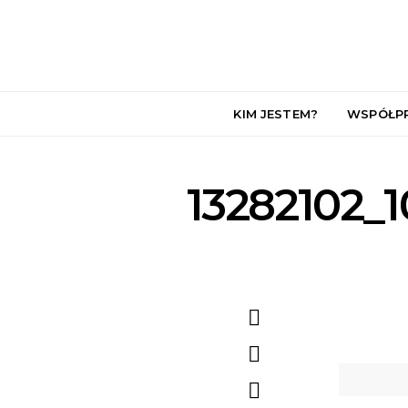
KIM JESTEM?
WSPÓŁP
13282102_