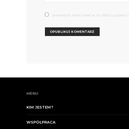
ZAPAMIĘTAJ MOJE DANE W TEJ PRZEGLĄDARCE 
MENU
KIM JESTEM?
WSPÓŁPRACA