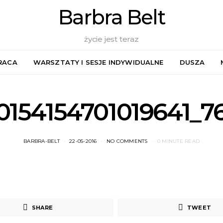
Barbra Belt
życie jest teraz
RACA
WARSZTATY I SESJE INDYWIDUALNE
DUSZA
10154154701019641_7
BARBRA-BELT
22-05-2016
NO COMMENTS
0 MINUTE READ
SHARE
TWEET