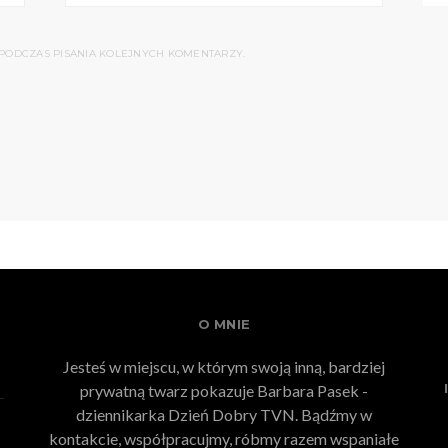
PODCZAS PISANIA KOLEJNYCH KOMENTARZY.
O MNIE
Jesteś w miejscu, w którym swoją inną, bardziej
prywatną twarz pokazuje Barbara Pasek -
dziennikarka Dzień Dobry TVN. Bądźmy w
kontakcie, współpracujmy, róbmy razem wspaniałe