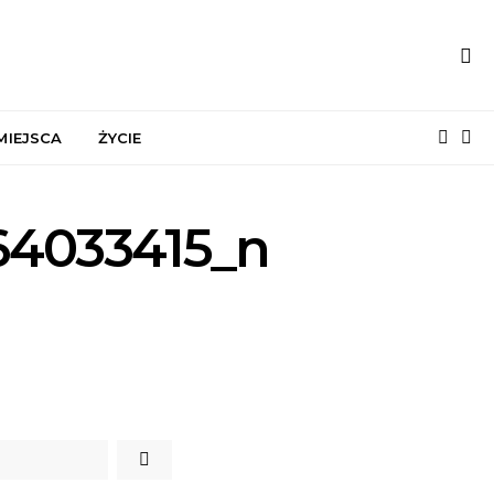
MIEJSCA
ŻYCIE
64033415_n