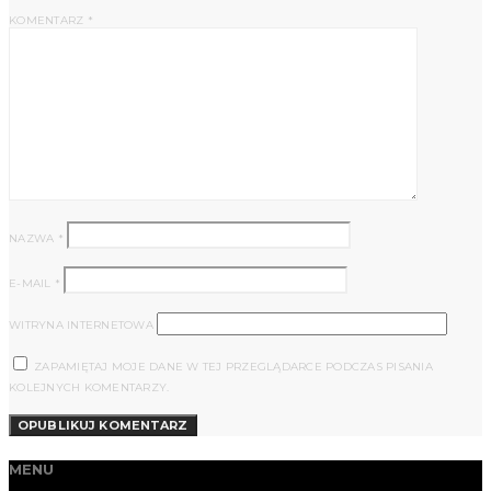
KOMENTARZ
*
NAZWA
*
E-MAIL
*
WITRYNA INTERNETOWA
ZAPAMIĘTAJ MOJE DANE W TEJ PRZEGLĄDARCE PODCZAS PISANIA
KOLEJNYCH KOMENTARZY.
MENU