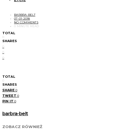
BARBRA-BELT
07-01-2018
NO COMMENTS
0 MINUTE READ
TOTAL
0
SHARES
0
0
0
TOTAL
0
SHARES
SHARE
0
TWEET
0
PIN IT
0
barbra-belt
ZOBACZ RÓWNIEŻ