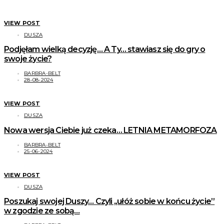
VIEW POST
DUSZA
Podjęłam wielką decyzję… A Ty… stawiasz się do gry o
swoje życie?
BARBRA-BELT
28-08-2024
VIEW POST
DUSZA
Nowa wersja Ciebie już czeka… LETNIA METAMORFOZA
BARBRA-BELT
25-06-2024
VIEW POST
DUSZA
Poszukaj swojej Duszy… Czyli ,,ułóż sobie w końcu życie”
w zgodzie ze sobą…