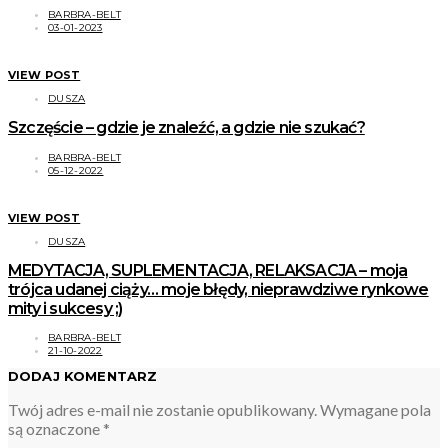
BARBRA-BELT
03-01-2023
VIEW POST
DUSZA
Szczęście – gdzie je znaleźć, a gdzie nie szukać?
BARBRA-BELT
05-12-2022
VIEW POST
DUSZA
MEDYTACJA, SUPLEMENTACJA, RELAKSACJA – moja
trójca udanej ciąży… moje błędy, nieprawdziwe rynkowe
mity i sukcesy ;)
BARBRA-BELT
21-10-2022
DODAJ KOMENTARZ
Twój adres e-mail nie zostanie opublikowany.
Wymagane pola
są oznaczone
*