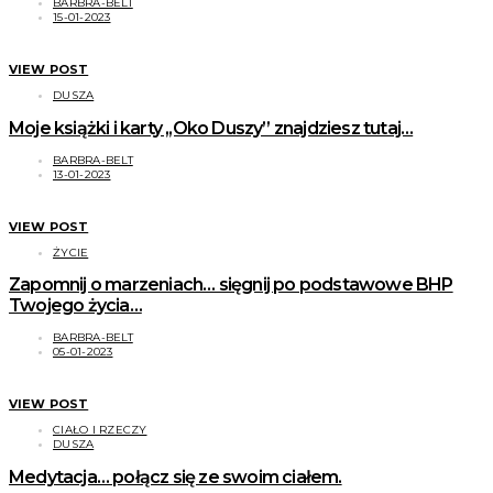
BARBRA-BELT
15-01-2023
VIEW POST
DUSZA
Moje książki i karty ,,Oko Duszy” znajdziesz tutaj…
BARBRA-BELT
13-01-2023
VIEW POST
ŻYCIE
Zapomnij o marzeniach… sięgnij po podstawowe BHP
Twojego życia…
BARBRA-BELT
05-01-2023
VIEW POST
CIAŁO I RZECZY
DUSZA
Medytacja… połącz się ze swoim ciałem.