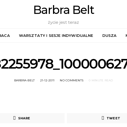
Barbra Belt
życie jest teraz
RACA
WARSZTATY I SESJE INDYWIDUALNE
DUSZA
82255978_10000062
BARBRA-BELT
21-12-2011
NO COMMENTS
0 MINUTE READ
SHARE
TWEET