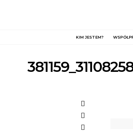
KIM JESTEM?
WSPÓŁP
381159_3110825