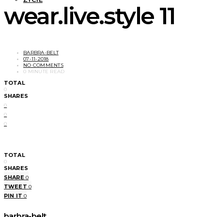
wear.live.style 11
BARBRA-BELT
07-11-2018
NO COMMENTS
0 MINUTE READ
TOTAL
0
SHARES
0
0
0
TOTAL
0
SHARES
SHARE
0
TWEET
0
PIN IT
0
barbra-belt