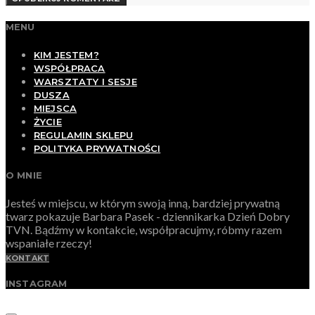
MENU
KIM JESTEM?
WSPÓŁPRACA
WARSZTATY I SESJE
DUSZA
MIEJSCA
ŻYCIE
REGULAMIN SKLEPU
POLITYKA PRYWATNOŚCI
O MNIE
Jesteś w miejscu, w którym swoją inną, bardziej prywatną
twarz pokazuje Barbara Pasek - dziennikarka Dzień Dobry
TVN. Bądźmy w kontakcie, współpracujmy, róbmy razem
wspaniałe rzeczy!
KONTAKT
INSTAGRAM