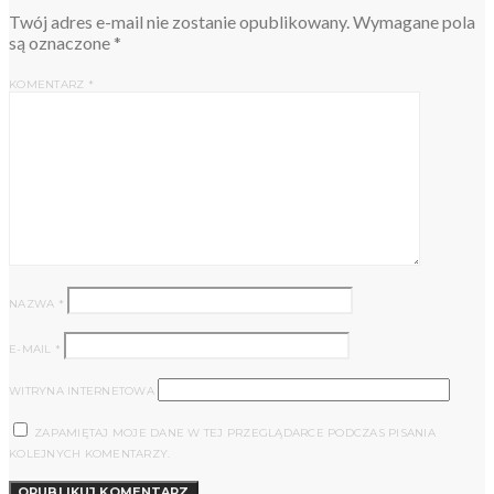
Twój adres e-mail nie zostanie opublikowany.
Wymagane pola
są oznaczone
*
KOMENTARZ
*
NAZWA
*
E-MAIL
*
WITRYNA INTERNETOWA
ZAPAMIĘTAJ MOJE DANE W TEJ PRZEGLĄDARCE PODCZAS PISANIA
KOLEJNYCH KOMENTARZY.