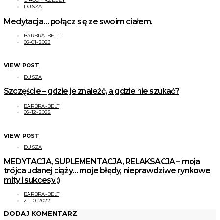
CIAŁO I RZECZY
DUSZA
Medytacja… połącz się ze swoim ciałem.
BARBRA-BELT
03-01-2023
VIEW POST
DUSZA
Szczęście – gdzie je znaleźć, a gdzie nie szukać?
BARBRA-BELT
05-12-2022
VIEW POST
DUSZA
MEDYTACJA, SUPLEMENTACJA, RELAKSACJA – moja
trójca udanej ciąży… moje błędy, nieprawdziwe rynkowe
mity i sukcesy ;)
BARBRA-BELT
21-10-2022
DODAJ KOMENTARZ