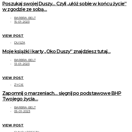
Poszukaj swojej Duszy… Czyli ,,ułóż sobie w końcu życie”
w zgodzie ze sobą…
BARBRA-BELT
15-01-2023
VIEW POST
DUSZA
Moje książki i karty ,,Oko Duszy” znajdziesz tutaj…
BARBRA-BELT
13-01-2023
VIEW POST
ŻYCIE
Zapomnij o marzeniach… sięgnij po podstawowe BHP
Twojego życia…
BARBRA-BELT
05-01-2023
VIEW POST