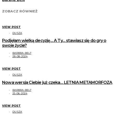
ZOBACZ RÓWNIEŻ
VIEW POST
DUSZA
Podjęłam wielką decyzję… A Ty… stawiasz się do gry o
swoje życie?
BARBRA-BELT
28-08-2024
VIEW POST
DUSZA
Nowa wersja Ciebie już czeka… LETNIA METAMORFOZA
BARBRA-BELT
25-06-2024
VIEW POST
DUSZA