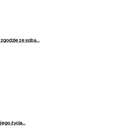
w zgodzie ze sobą…
jego życia…