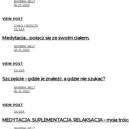
BARBRA-BELT
05-01-2023
VIEW POST
CIAŁO I RZECZY
DUSZA
Medytacja… połącz się ze swoim ciałem.
BARBRA-BELT
03-01-2023
VIEW POST
DUSZA
Szczęście – gdzie je znaleźć, a gdzie nie szukać?
BARBRA-BELT
05-12-2022
VIEW POST
DUSZA
MEDYTACJA, SUPLEMENTACJA, RELAKSACJA – moja trójca ud
BARBRA-BELT