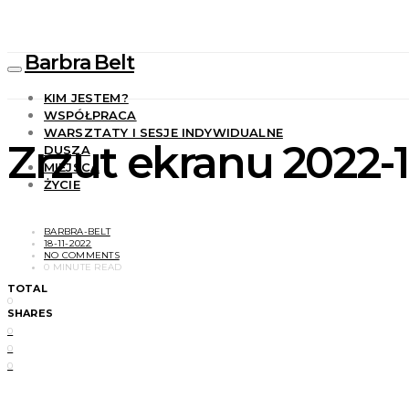
Barbra Belt
KIM JESTEM?
WSPÓŁPRACA
WARSZTATY I SESJE INDYWIDUALNE
Zrzut ekranu 2022-11
DUSZA
MIEJSCA
ŻYCIE
BARBRA-BELT
18-11-2022
NO COMMENTS
0 MINUTE READ
TOTAL
0
SHARES
0
0
0