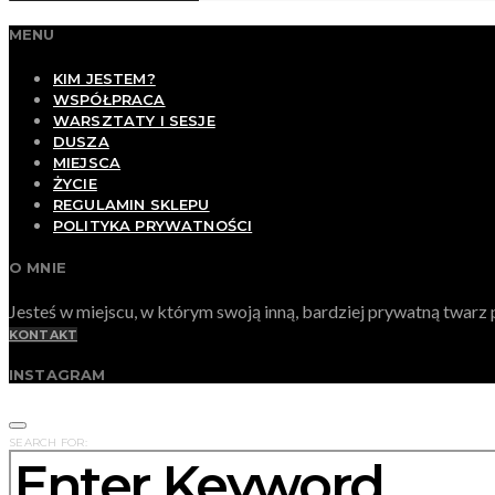
MENU
KIM JESTEM?
WSPÓŁPRACA
WARSZTATY I SESJE
DUSZA
MIEJSCA
ŻYCIE
REGULAMIN SKLEPU
POLITYKA PRYWATNOŚCI
O MNIE
Jesteś w miejscu, w którym swoją inną, bardziej prywatną twa
KONTAKT
INSTAGRAM
SEARCH FOR: