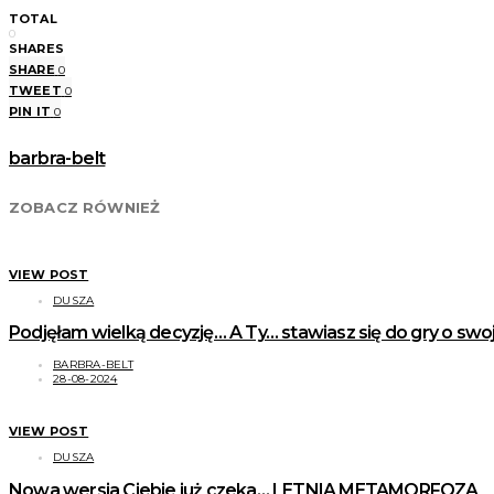
TOTAL
0
SHARES
SHARE
0
TWEET
0
PIN IT
0
barbra-belt
ZOBACZ RÓWNIEŻ
VIEW POST
DUSZA
Podjęłam wielką decyzję… A Ty… stawiasz się do gry o swoj
BARBRA-BELT
28-08-2024
VIEW POST
DUSZA
Nowa wersja Ciebie już czeka… LETNIA METAMORFOZA