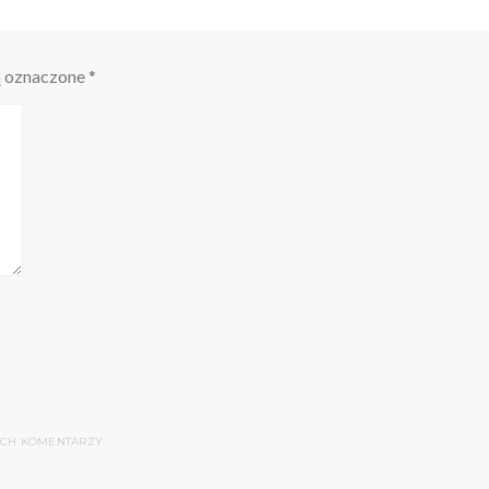
ą oznaczone
*
YCH KOMENTARZY.