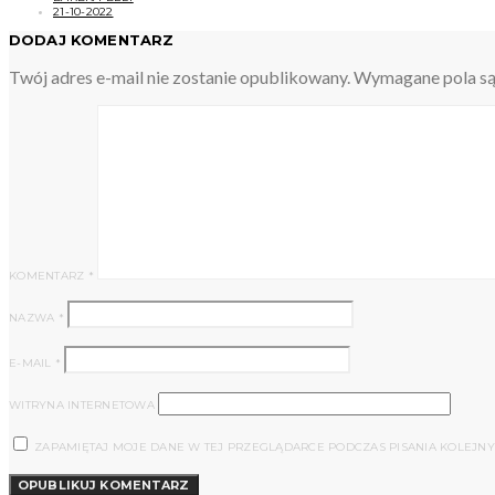
21-10-2022
DODAJ KOMENTARZ
Twój adres e-mail nie zostanie opublikowany.
Wymagane pola s
KOMENTARZ
*
NAZWA
*
E-MAIL
*
WITRYNA INTERNETOWA
ZAPAMIĘTAJ MOJE DANE W TEJ PRZEGLĄDARCE PODCZAS PISANIA KOLEJN