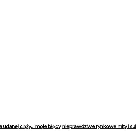
anej ciąży… moje błędy, nieprawdziwe rynkowe mity i suk