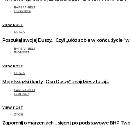
BARBRA-BELT
25-06-2024
VIEW POST
DUSZA
Poszukaj swojej Duszy… Czyli ,,ułóż sobie w końcu życie” 
BARBRA-BELT
15-01-2023
VIEW POST
DUSZA
Moje książki i karty ,,Oko Duszy” znajdziesz tutaj…
BARBRA-BELT
13-01-2023
VIEW POST
ŻYCIE
Zapomnij o marzeniach… sięgnij po podstawowe BHP Two