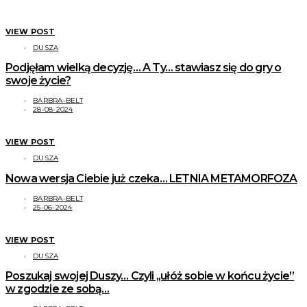
VIEW POST
DUSZA
Podjęłam wielką decyzję… A Ty… stawiasz się do gry o
swoje życie?
BARBRA-BELT
28-08-2024
VIEW POST
DUSZA
Nowa wersja Ciebie już czeka… LETNIA METAMORFOZA
BARBRA-BELT
25-06-2024
VIEW POST
DUSZA
Poszukaj swojej Duszy… Czyli ,,ułóż sobie w końcu życie”
w zgodzie ze sobą…