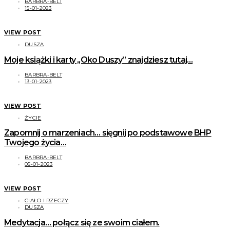
BARBRA-BELT
15-01-2023
VIEW POST
DUSZA
Moje książki i karty ,,Oko Duszy” znajdziesz tutaj…
BARBRA-BELT
13-01-2023
VIEW POST
ŻYCIE
Zapomnij o marzeniach… sięgnij po podstawowe BHP
Twojego życia…
BARBRA-BELT
05-01-2023
VIEW POST
CIAŁO I RZECZY
DUSZA
Medytacja… połącz się ze swoim ciałem.