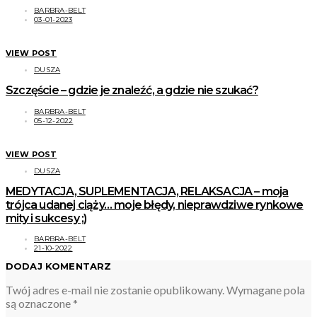
BARBRA-BELT
03-01-2023
VIEW POST
DUSZA
Szczęście – gdzie je znaleźć, a gdzie nie szukać?
BARBRA-BELT
05-12-2022
VIEW POST
DUSZA
MEDYTACJA, SUPLEMENTACJA, RELAKSACJA – moja
trójca udanej ciąży… moje błędy, nieprawdziwe rynkowe
mity i sukcesy ;)
BARBRA-BELT
21-10-2022
DODAJ KOMENTARZ
Twój adres e-mail nie zostanie opublikowany.
Wymagane pola
są oznaczone
*