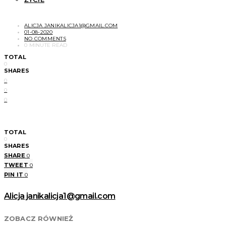
ALICJA JANIKALICJA1@GMAIL.COM
01-08-2020
NO COMMENTS
0 MINUTE READ
TOTAL
0
SHARES
0
0
0
TOTAL
0
SHARES
SHARE
0
TWEET
0
PIN IT
0
Alicja janikalicja1@gmail.com
ZOBACZ RÓWNIEŻ