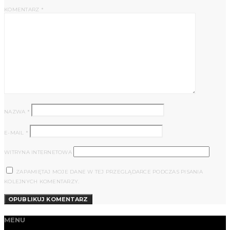
KOMENTARZ
*
NAZWA
*
E-MAIL
*
WITRYNA INTERNETOWA
ZAPAMIĘTAJ MOJE DANE W TEJ PRZEGLĄDARCE PODCZAS PISANIA
KOLEJNYCH KOMENTARZY.
MENU