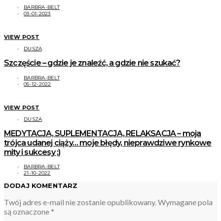
BARBRA-BELT
03-01-2023
VIEW POST
DUSZA
Szczęście – gdzie je znaleźć, a gdzie nie szukać?
BARBRA-BELT
05-12-2022
VIEW POST
DUSZA
MEDYTACJA, SUPLEMENTACJA, RELAKSACJA – moja
trójca udanej ciąży… moje błędy, nieprawdziwe rynkowe
mity i sukcesy ;)
BARBRA-BELT
21-10-2022
DODAJ KOMENTARZ
Twój adres e-mail nie zostanie opublikowany.
Wymagane pola
są oznaczone
*