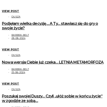
VIEW POST
DUSZA
Podjęłam wielką decyzję… A Ty… stawiasz się do gry o
swoje życie?
BARBRA-BELT
28-08-2024
VIEW POST
DUSZA
Nowa wersja Ciebie już czeka… LETNIA METAMORFOZA
BARBRA-BELT
25-06-2024
VIEW POST
DUSZA
Poszukaj swojej Duszy… Czyli ,,ułóż sobie w końcu życie”
w zgodzie ze sobą…