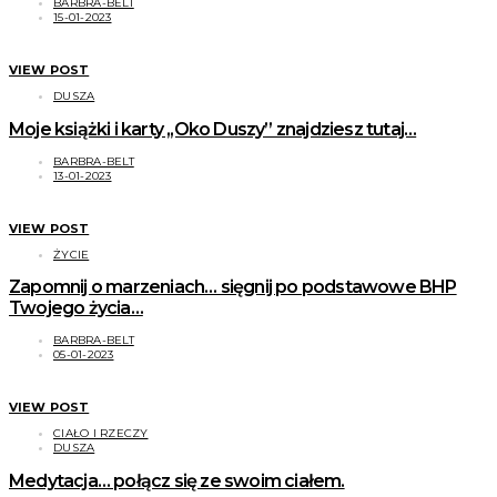
BARBRA-BELT
15-01-2023
VIEW POST
DUSZA
Moje książki i karty ,,Oko Duszy” znajdziesz tutaj…
BARBRA-BELT
13-01-2023
VIEW POST
ŻYCIE
Zapomnij o marzeniach… sięgnij po podstawowe BHP
Twojego życia…
BARBRA-BELT
05-01-2023
VIEW POST
CIAŁO I RZECZY
DUSZA
Medytacja… połącz się ze swoim ciałem.