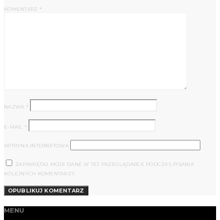
KOMENTARZ
*
NAZWA
*
E-MAIL
*
WITRYNA INTERNETOWA
ZAPAMIĘTAJ MOJE DANE W TEJ PRZEGLĄDARCE PODCZAS PISANIA
KOLEJNYCH KOMENTARZY.
MENU