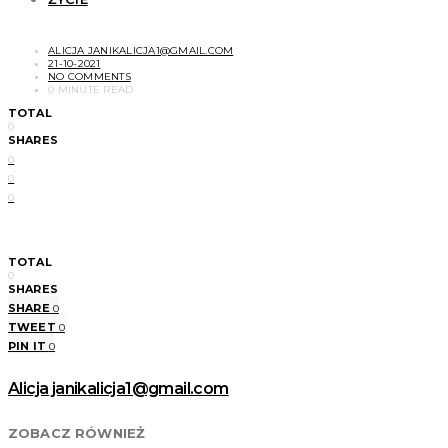
ALICJA JANIKALICJA1@GMAIL.COM
21-10-2021
NO COMMENTS
0 MINUTE READ
TOTAL
0
SHARES
0
0
0
TOTAL
0
SHARES
SHARE
0
TWEET
0
PIN IT
0
Alicja janikalicja1@gmail.com
ZOBACZ RÓWNIEŻ