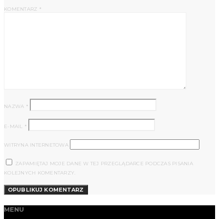
KOMENTARZ
*
NAZWA
*
E-MAIL
*
WITRYNA INTERNETOWA
ZAPAMIĘTAJ MOJE DANE W TEJ PRZEGLĄDARCE PODCZAS PISANIA
KOLEJNYCH KOMENTARZY.
MENU