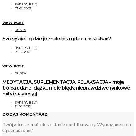
BARBRA-BELT
03-01-2023
VIEW POST
DUSZA
Szczęście – gdzie je znaleźć, a gdzie nie szukać?
BARBRA-BELT
05-12-2022
VIEW POST
DUSZA
MEDYTACJA, SUPLEMENTACJA, RELAKSACJA – moja
trójca udanej ciąży… moje błędy, nieprawdziwe rynkowe
mity i sukcesy ;)
BARBRA-BELT
21-10-2022
DODAJ KOMENTARZ
Twój adres e-mail nie zostanie opublikowany.
Wymagane pola
są oznaczone
*