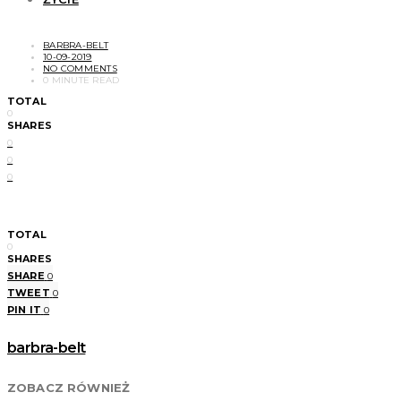
BARBRA-BELT
10-09-2019
NO COMMENTS
0 MINUTE READ
TOTAL
0
SHARES
0
0
0
TOTAL
0
SHARES
SHARE
0
TWEET
0
PIN IT
0
barbra-belt
ZOBACZ RÓWNIEŻ