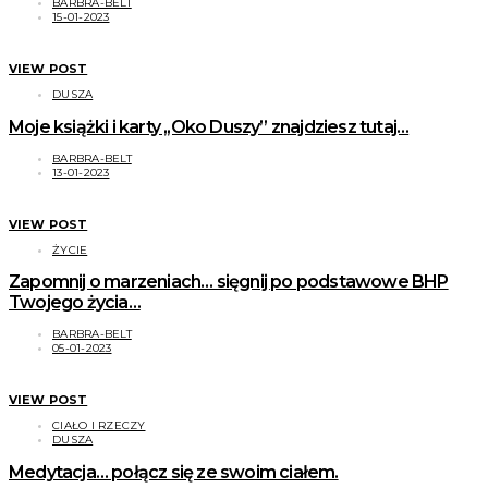
BARBRA-BELT
15-01-2023
VIEW POST
DUSZA
Moje książki i karty ,,Oko Duszy” znajdziesz tutaj…
BARBRA-BELT
13-01-2023
VIEW POST
ŻYCIE
Zapomnij o marzeniach… sięgnij po podstawowe BHP
Twojego życia…
BARBRA-BELT
05-01-2023
VIEW POST
CIAŁO I RZECZY
DUSZA
Medytacja… połącz się ze swoim ciałem.