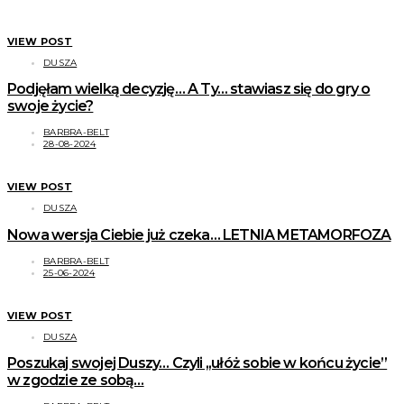
VIEW POST
DUSZA
Podjęłam wielką decyzję… A Ty… stawiasz się do gry o
swoje życie?
BARBRA-BELT
28-08-2024
VIEW POST
DUSZA
Nowa wersja Ciebie już czeka… LETNIA METAMORFOZA
BARBRA-BELT
25-06-2024
VIEW POST
DUSZA
Poszukaj swojej Duszy… Czyli ,,ułóż sobie w końcu życie”
w zgodzie ze sobą…