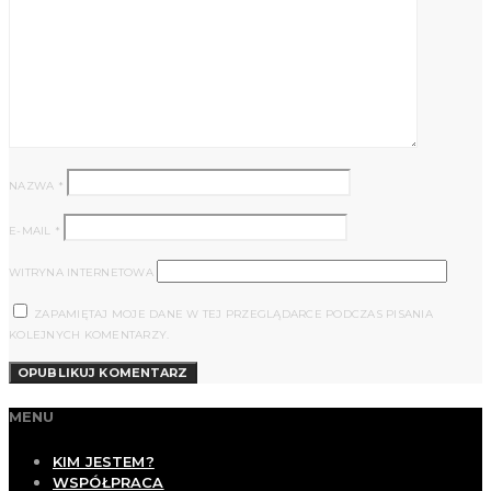
NAZWA
*
E-MAIL
*
WITRYNA INTERNETOWA
ZAPAMIĘTAJ MOJE DANE W TEJ PRZEGLĄDARCE PODCZAS PISANIA
KOLEJNYCH KOMENTARZY.
MENU
KIM JESTEM?
WSPÓŁPRACA