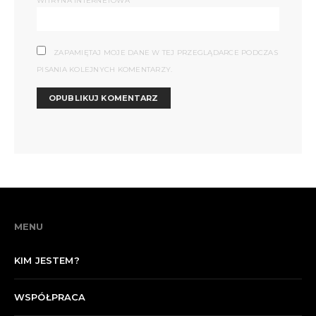
WITRYNA INTERNETOWA
ZAPAMIĘTAJ MOJE DANE W TEJ PRZEGLĄDARCE PODCZAS
PISANIA KOLEJNYCH KOMENTARZY.
MENU
KIM JESTEM?
WSPÓŁPRACA