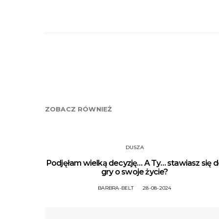
ZOBACZ RÓWNIEŻ
DUSZA
Podjęłam wielką decyzję… A Ty… stawiasz się 
gry o swoje życie?
BARBRA-BELT
28-08-2024