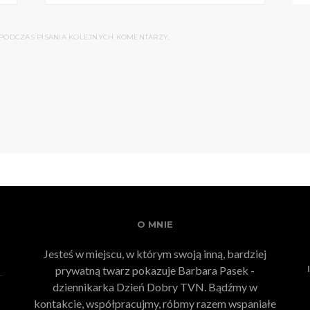
PODCZAS PISANIA KOLEJNYCH KOMENTARZY.
O MNIE
Jesteś w miejscu, w którym swoją inną, bardziej
prywatną twarz pokazuje Barbara Pasek -
dziennikarka Dzień Dobry TVN. Bądźmy w
kontakcie, współpracujmy, róbmy razem wspaniałe