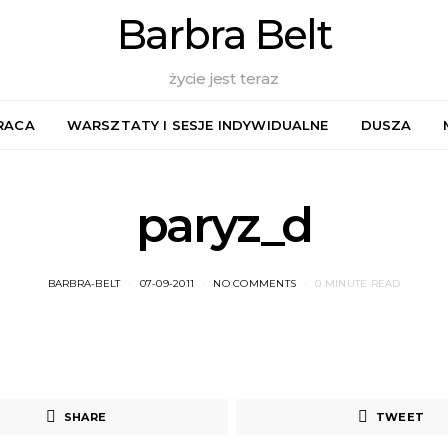
Barbra Belt
życie jest teraz
RACA
WARSZTATY I SESJE INDYWIDUALNE
DUSZA
paryz_d
BARBRA-BELT
07-09-2011
NO COMMENTS
0 MINUTE READ
SHARE
TWEET