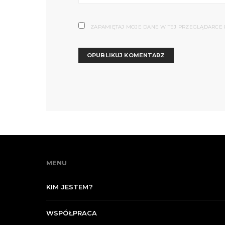
ZAPAMIĘTAJ MOJE DANE W TEJ PRZEGLĄDARCE 
MENU
KIM JESTEM?
WSPÓŁPRACA