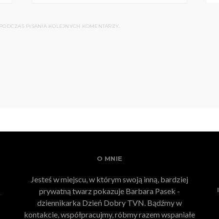
PODCZAS PISANIA KOLEJNYCH KOMENTARZY.
O MNIE
Jesteś w miejscu, w którym swoją inną, bardziej
prywatną twarz pokazuje Barbara Pasek -
dziennikarka Dzień Dobry TVN. Bądźmy w
kontakcie, współpracujmy, róbmy razem wspaniałe