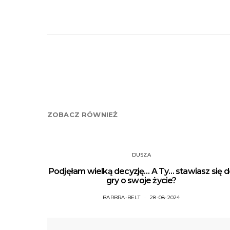
ZOBACZ RÓWNIEŻ
DUSZA
Podjęłam wielką decyzję… A Ty… stawiasz się 
gry o swoje życie?
BARBRA-BELT
28-08-2024