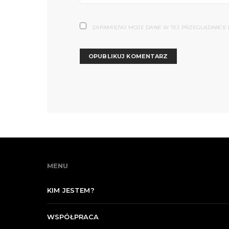
ZAPAMIĘTAJ MOJE DANE W TEJ PRZEGLĄDARCE 
MENU
KIM JESTEM?
WSPÓŁPRACA