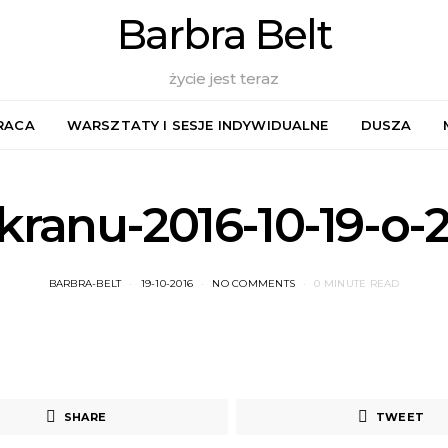
Barbra Belt
życie jest teraz
RACA
WARSZTATY I SESJE INDYWIDUALNE
DUSZA
kranu-2016-10-19-o-
BARBRA-BELT
19-10-2016
NO COMMENTS
0 MINUTE READ
SHARE
TWEET