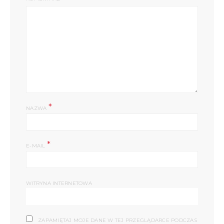
*
NAZWA
*
E-MAIL
WITRYNA INTERNETOWA
ZAPAMIĘTAJ MOJE DANE W TEJ PRZEGLĄDARCE PODCZAS