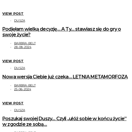
VIEW POST
DUSZA
Podjęłam wielką decyzję… A Ty… stawiasz się do gry o
swoje życie?
BARBRA-BELT
28-08-2024
VIEW POST
DUSZA
Nowa wersja Ciebie już czeka… LETNIA METAMORFOZA
BARBRA-BELT
25-06-2024
VIEW POST
DUSZA
Poszukaj swojej Duszy… Czyli ,,ułóż sobie w końcu życie”
w zgodzie ze sobą…