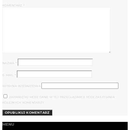
KOMENTARZ
*
NAZWA
*
E-MAIL
*
WITRYNA INTERNETOWA
ZAPAMIĘTAJ MOJE DANE W TEJ PRZEGLĄDARCE PODCZAS PISANIA
KOLEJNYCH KOMENTARZY.
MENU