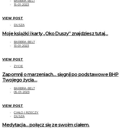
BARBRA-BELT
15-01-2023
VIEW POST
DUSZA
Moje książki i karty ,,Oko Duszy” znajdziesz tutaj…
BARBRA-BELT
13-01-2023
VIEW POST
ŻYCIE
Zapomnij o marzeniach… sięgnij po podstawowe BHP
Twojego życia…
BARBRA-BELT
05-01-2023
VIEW POST
CIAŁO I RZECZY
DUSZA
Medytacja… połącz się ze swoim ciałem.