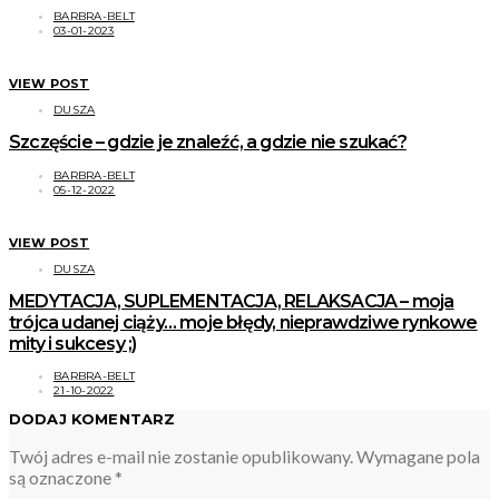
BARBRA-BELT
03-01-2023
VIEW POST
DUSZA
Szczęście – gdzie je znaleźć, a gdzie nie szukać?
BARBRA-BELT
05-12-2022
VIEW POST
DUSZA
MEDYTACJA, SUPLEMENTACJA, RELAKSACJA – moja
trójca udanej ciąży… moje błędy, nieprawdziwe rynkowe
mity i sukcesy ;)
BARBRA-BELT
21-10-2022
DODAJ KOMENTARZ
Twój adres e-mail nie zostanie opublikowany.
Wymagane pola
są oznaczone
*