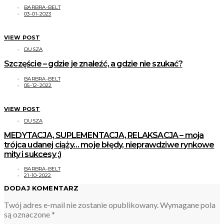
BARBRA-BELT
03-01-2023
VIEW POST
DUSZA
Szczęście – gdzie je znaleźć, a gdzie nie szukać?
BARBRA-BELT
05-12-2022
VIEW POST
DUSZA
MEDYTACJA, SUPLEMENTACJA, RELAKSACJA – moja
trójca udanej ciąży… moje błędy, nieprawdziwe rynkowe
mity i sukcesy ;)
BARBRA-BELT
21-10-2022
DODAJ KOMENTARZ
Twój adres e-mail nie zostanie opublikowany.
Wymagane pola
są oznaczone
*