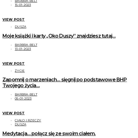
BARBRA-BELT
15-01-2023
VIEW POST
DUSZA
Moje książki i karty ,,Oko Duszy” znajdziesz tutaj…
BARBRA-BELT
13-01-2023
VIEW POST
ŻYCIE
Zapomnij o marzeniach… sięgnij po podstawowe BHP
Twojego życia…
BARBRA-BELT
05-01-2023
VIEW POST
CIAŁO I RZECZY
DUSZA
Medytacja… połącz się ze swoim ciałem.