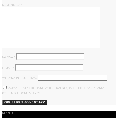
KOMENTARZ
*
NAZWA
*
E-MAIL
*
WITRYNA INTERNETOWA
ZAPAMIĘTAJ MOJE DANE W TEJ PRZEGLĄDARCE PODCZAS PISANIA
KOLEJNYCH KOMENTARZY.
MENU