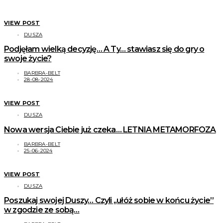
VIEW POST
DUSZA
Podjęłam wielką decyzję… A Ty… stawiasz się do gry o
swoje życie?
BARBRA-BELT
28-08-2024
VIEW POST
DUSZA
Nowa wersja Ciebie już czeka… LETNIA METAMORFOZA
BARBRA-BELT
25-06-2024
VIEW POST
DUSZA
Poszukaj swojej Duszy… Czyli ,,ułóż sobie w końcu życie”
w zgodzie ze sobą…