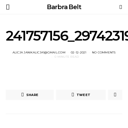
Barbra Belt
241757156_297423
ALICJA JANIKALICJA1@GMAIL.COM
02-12-2021
NO COMMENTS
0 MINUTE READ
SHARE
TWEET