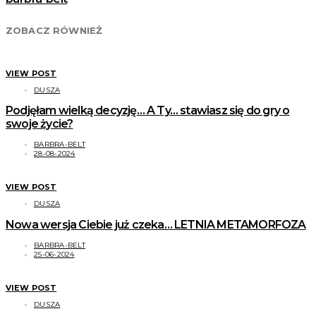
ZOBACZ RÓWNIEŻ
VIEW POST
DUSZA
Podjęłam wielką decyzję… A Ty… stawiasz się do gry o
swoje życie?
BARBRA-BELT
28-08-2024
VIEW POST
DUSZA
Nowa wersja Ciebie już czeka… LETNIA METAMORFOZA
BARBRA-BELT
25-06-2024
VIEW POST
DUSZA