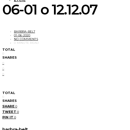
06-01 o 12.12.07
BARBRA-BELT
01-06-2020
NO COMMENTS
0 MINUTE READ
TOTAL
0
SHARES
0
0
0
TOTAL
0
SHARES
SHARE
0
TWEET
0
PIN IT
0
barbra-belt