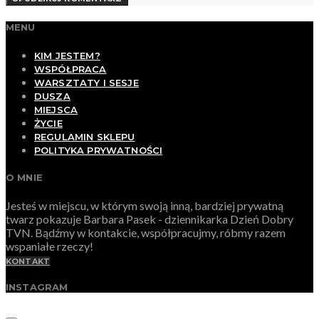
MENU
KIM JESTEM?
WSPÓŁPRACA
WARSZTATY I SESJE
DUSZA
MIEJSCA
ŻYCIE
REGULAMIN SKLEPU
POLITYKA PRYWATNOŚCI
O MNIE
Jesteś w miejscu, w którym swoją inną, bardziej prywatną
twarz pokazuje Barbara Pasek - dziennikarka Dzień Dobry
TVN. Bądźmy w kontakcie, współpracujmy, róbmy razem
wspaniałe rzeczy!
KONTAKT
INSTAGRAM