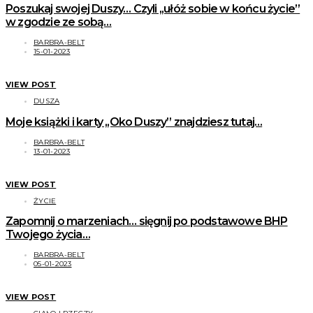
Poszukaj swojej Duszy… Czyli ,,ułóż sobie w końcu życie”
w zgodzie ze sobą…
BARBRA-BELT
15-01-2023
VIEW POST
DUSZA
Moje książki i karty ,,Oko Duszy” znajdziesz tutaj…
BARBRA-BELT
13-01-2023
VIEW POST
ŻYCIE
Zapomnij o marzeniach… sięgnij po podstawowe BHP
Twojego życia…
BARBRA-BELT
05-01-2023
VIEW POST