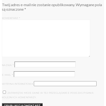
Twój adres e-mail nie zostanie opublikowany.
Wymagane pola
są oznaczone
*
KOMENTARZ
*
NAZWA
*
E-MAIL
*
WITRYNA INTERNETOWA
ZAPAMIĘTAJ MOJE DANE W TEJ PRZEGLĄDARCE PODCZAS PISANIA
KOLEJNYCH KOMENTARZY.