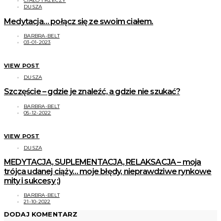
CIAŁO I RZECZY
DUSZA
Medytacja… połącz się ze swoim ciałem.
BARBRA-BELT
03-01-2023
VIEW POST
DUSZA
Szczęście – gdzie je znaleźć, a gdzie nie szukać?
BARBRA-BELT
05-12-2022
VIEW POST
DUSZA
MEDYTACJA, SUPLEMENTACJA, RELAKSACJA – moja
trójca udanej ciąży… moje błędy, nieprawdziwe rynkowe
mity i sukcesy ;)
BARBRA-BELT
21-10-2022
DODAJ KOMENTARZ