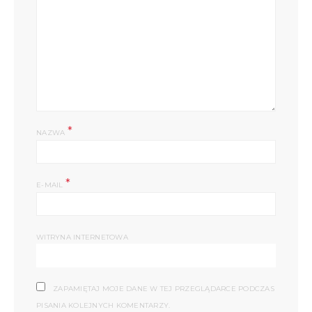
*
NAZWA
*
E-MAIL
WITRYNA INTERNETOWA
ZAPAMIĘTAJ MOJE DANE W TEJ PRZEGLĄDARCE PODCZAS
PISANIA KOLEJNYCH KOMENTARZY.