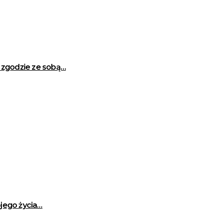
w zgodzie ze sobą…
jego życia…