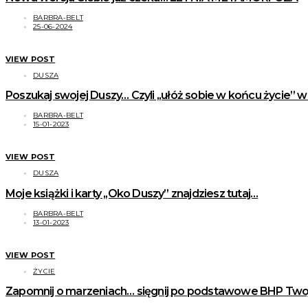
BARBRA-BELT
25-06-2024
VIEW POST
DUSZA
Poszukaj swojej Duszy… Czyli ,,ułóż sobie w końcu życie” 
BARBRA-BELT
15-01-2023
VIEW POST
DUSZA
Moje książki i karty ,,Oko Duszy” znajdziesz tutaj…
BARBRA-BELT
13-01-2023
VIEW POST
ŻYCIE
Zapomnij o marzeniach… sięgnij po podstawowe BHP Two