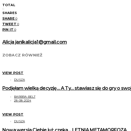
TOTAL
0
SHARES
SHARE
0
TWEET
0
PIN IT
0
Alicja janikalicja1@gmail.com
ZOBACZ RÓWNIEŻ
VIEW POST
DUSZA
Podjęłam wielką decyzję… A Ty… stawiasz się do gry o swoj
BARBRA-BELT
28-08-2024
VIEW POST
DUSZA
Nowa wersja Ciebie już czeka… LETNIA METAMORFOZA