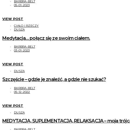
BARBRA-BELT
05-01-2023
VIEW POST
CIAŁO I RZECZY
DUSZA
Medytacja… połącz się ze swoim ciałem.
BARBRA-BELT
03-01-2023
VIEW POST
DUSZA
Szczęście – gdzie je znaleźć, a gdzie nie szukać?
BARBRA-BELT
05-12-2022
VIEW POST
DUSZA
MEDYTACJA, SUPLEMENTACJA, RELAKSACJA – moja trójca ud
BARBRA-BELT