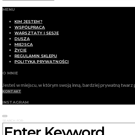
MENU
KIM JESTEM?
WSPÓŁPRACA
WARSZTATY I SESJE
DUSZA
MIEJSCA
ŻYCIE
REGULAMIN SKLEPU
POLITYKA PRYWATNOŚCI
O MNIE
Jesteś w miejscu, w którym swoją inną, bardziej prywatną twa
KONTAKT
INSTAGRAM
SEARCH FOR: