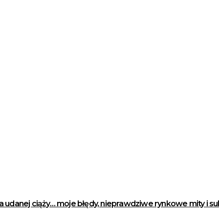
anej ciąży… moje błędy, nieprawdziwe rynkowe mity i suk