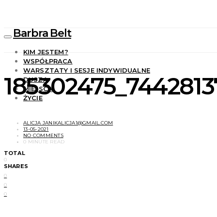
Barbra Belt
KIM JESTEM?
WSPÓŁPRACA
WARSZTATY I SESJE INDYWIDUALNE
185302475_7442813
DUSZA
MIEJSCA
ŻYCIE
ALICJA JANIKALICJA1@GMAIL.COM
13-05-2021
NO COMMENTS
0 MINUTE READ
TOTAL
0
SHARES
0
0
0