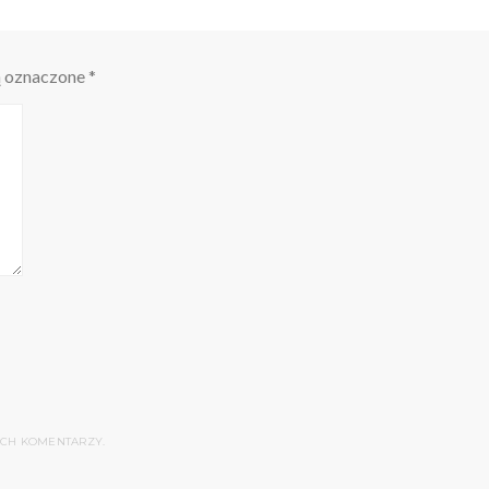
ą oznaczone
*
YCH KOMENTARZY.