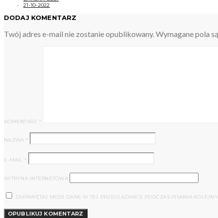
21-10-2022
DODAJ KOMENTARZ
Twój adres e-mail nie zostanie opublikowany.
Wymagane pola s
KOMENTARZ
*
NAZWA
*
E-MAIL
*
WITRYNA INTERNETOWA
ZAPAMIĘTAJ MOJE DANE W TEJ PRZEGLĄDARCE PODCZAS PISANIA KOLEJN