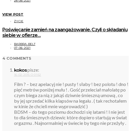
28-06-2021
VIEW POST
ŻYCIE
Poświęcanie zamień na zaangażowanie. Czyli o składaniu
siebie w ofierze…
BARBRA-BELT
07-06-2021
4 COMMENTS
pisze:
kokos
16-02-2015 O 01:52
Film ? – bez apelacyj nie ! pusty ! słaby ! bez polotu ! dno !
pięć metrów poniżej mułu ! . Gość przeleciał małolatę po
czym biega za nią z jakąś dziwnie śmieszną umową , co
by jej sprzedać kilka klapsów na legalu . ( tak rechotałem
w kinie że chcieli mnie wyprowadzić )
BDSM – do tego poziomu dochodzi się latami ! I nie jest
to dla śmiesznych dziewic które dopiero startują w świat
orgazmu . Najnormalniej w świecie by tego nie przeżyły .