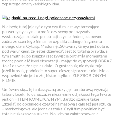
zepsutego amerykańskiego kina.
Nie będę tutaj jojczyć o tym czy film jest wystarczająco
perwersyjny czy nie, a może czy sceny pokazywały
wystarczające detale penetracji czy nie. Jedno jest pewne –
żadna ze scen tego filmu nie rozpaliła żadnego fragmentu
mojego ciała. Cytując Madonnę ,,50 twarzy Greya jest dobre,
pod warunkiem, że jesteś dziewicą”. Jest to totalna prawda, a
tym smutniej, bo książka rzeczywiście potrafiła momentami
trochę podnieść level ekscytacji – mając do dyspozycji OBRAZ
to aż dziwne, że się nie udało. O gustach się nie dyskutuje –
jeżeli ktoś się podniecił to super, cieszę się razem z nim. Moja
wypowiedź nie jest o złej historii tylko o ŹLE ZROBIONYM
FILMIE.
Umówmy się… tę fantastyczną pozycję literaturową wyznają
tabuny lasek. To oznacza, że niezależnie od jakości tego tekstu
jest on HITEM KOMERCYJNYM. Bardzo szanuje takie
,,dzieła”, bo opchnięcie czegoś na masową skalę też jest sztuką
– marketingową, ale jednak sztuką. Czyli film powinien być
totalnie skazany na sukces. No i chyba zainteresowanie