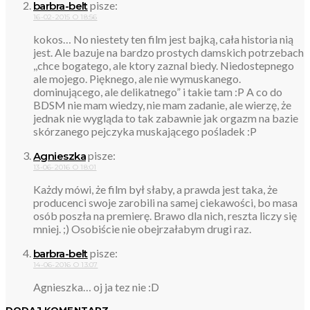
pisze:
barbra-belt
16-02-2015 O 18:56
kokos… No niestety ten film jest bajką, cała historia nią
jest. Ale bazuje na bardzo prostych damskich potrzebach
,,chce bogatego, ale ktory zaznal biedy. Niedostepnego
ale mojego. Pięknego, ale nie wymuskanego.
dominującego, ale delikatnego” i takie tam :P A co do
BDSM nie mam wiedzy, nie mam zadanie, ale wierzę, że
jednak nie wygląda to tak zabawnie jak orgazm na bazie
skórzanego pejczyka muskającego pośladek :P
pisze:
Agnieszka
13-06-2016 O 18:01
Każdy mówi, że film był słaby, a prawda jest taka, że
producenci swoje zarobili na samej ciekawości, bo masa
osób poszła na premierę. Brawo dla nich, reszta liczy się
mniej. ;) Osobiście nie obejrzałabym drugi raz.
pisze:
barbra-belt
14-06-2016 O 13:07
Agnieszka… oj ja tez nie :D
DODAJ KOMENTARZ