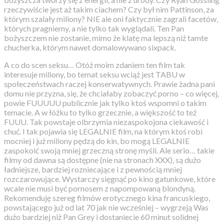
rzeczywiście jest aż takim ciachem? Czy był nim Pattinson, za
którym szalały miliony? NIE ale oni faktycznie zagrali facetów,
których pragniemy, a nie tylko tak wyglądali. Ten Pan
bożyszczem nie zostanie, mimo że klatę ma lepszą niż tamte
chucherka, którym nawet domalowywano sixpack.
A co do scen seksu… Otóż moim zdaniem ten film tak
interesuje miliony, bo temat seksu wciąż jest TABU w
społeczeństwach raczej konserwatywnych. Prawie żadna pani
domu nie przyzna, się, że chciałaby zobaczyć porno – co więcej,
powie FUUUUU publicznie jak tylko ktoś wspomni o takim
temacie. A w łóżku to tylko grzecznie, a większość to też
FUUU. Tak powstaje olbrzymia niezaspokojona ciekawość i
chuć. I tak pojawia się LEGALNIE film, na którym ktoś robi
mocniej i już miliony pędzą do kin, bo mogą LEGALNIE
zaspokoić swoją mniej grzeczną stronę myśli. Ale serio… takie
filmy od dawna są dostępne (nie na stronach XXX), są dużo
ładniejsze, bardziej rozniecające i z pewnością mniej
rozczarowujące. Wystarczy sięgnąć po kino gatunkowe, które
wcale nie musi być pornosem z napompowaną blondyną.
Rekomenduję szereg filmów erotycznego kina francuskiego,
powstającego już od lat 70 jak nie wcześniej – wygrzeją Was
dużo bardziej niż Pan Grey i dostaniecie 60 minut solidnej