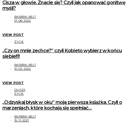
Cisza w głowie. Znacie się? Czyli jak opanować gonitwę
myśli?
BARBRA-BELT
01-06-2022
VIEW POST
ŻYCIE
,,Czy on mnie zechce?” czyli Kobieto wybierz w końcu
siebie!!!!
BARBRA-BELT
10-02-2022
VIEW POST
DUSZA
ŻYCIE
,,Odzyskaj błysk w oku” moja pierwsza książka. Czyli o
marzeniach, które kochają się spełniać…
BARBRA-BELT
15-11-2021