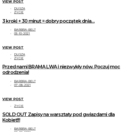
VIEW POST
DUSZA
ŻYCIE
3 kroki + 30 minut = dobry początek dnia…
BARBRA-BELT
05-10-2021
VIEW POST
DUSZA
ŻYCIE
Przed nami BRAMA LWA i niezwykły nów. Poczuj moc
odrodzenia!
BARBRA-BELT
07-08-2021
VIEW POST
ŻYCIE
SOLD OUT Zapisy na warsztaty pod gwiazdami dla
Kobiet!!!
BARBRA-BELT