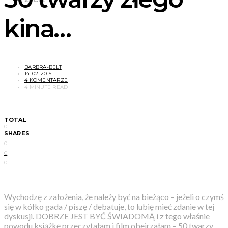
kina…
BARBRA-BELT
14-02-2015
4 KOMENTARZE
4 MINUTE READ
TOTAL
0
SHARES
0
0
0
Wychodzę z założenia, że należy być na bieżąco – jeżeli o czymś
się w kółko gada / piszę / debatuje, to lubię mieć zdanie w tej
dyskusji. DOBRZE JEST BYĆ ŚWIADOMĄ i z tego właśnie
powodu książkę przeczytałam i film obejrzałam – 50 twarzy