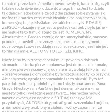
tematem przez fanki / media spowodowały tę katastrofę, czyli
totalne rozleniwienie producentów tego filmu. Jest to dzieło
tak dalece niedoskonałe, że od 2 dni zadaję sobie pytanie jak
można tak bardzo zepsuć tak idealnie skrojoną amerykańską,
komercyjną bajkę. Myślałam, że takich rzeczy NIE DA SIĘ
ZEPSUĆ – okazuje się, że jest to pesteczka. I żeby było jasne –
nie hejtuje tego filmu dlatego, że jest KOMERCYJNY.
Absolutnie nie. Bardzo szanuję dobre, amerykańskie, masowe
produkcje – uwielbiam rzeczy skrojone na miarę segmentu
docelowego i zawsze oddaję szacuneczek, nawet jeżeli nie jest
to film dla mnie. ALE TO??? TO JEST ZŁE KINO.
Może żeby było trochę chociaż milej, powiem o dobrych
stronach – aktorka pierwszoplanowa jest dobrana doskonale,
mimo że pierwsze sceny z jej udziałem wywołują tylko śmiech
– przerysowana skromność nie była rozczulająca tylko przykra.
Ale całą resztę ograła fenomenalnie i za to oklaski. Było też
parę dobrych scen podniebnych, no i niezły apartament Pana
Greya. Niestety sam Pan Grey jest dennym aktorem – ma
niestety tylko i wyłącznie jedną twarz… Nie można mówić
nawet o dwóch, a co dopiero o 50. Tutaj rzeczywiście
przydałby się AKTOR, który potrafi grać i szczeniaka i pojeba,
a nie model z wyrzeźbionym ciałem. Twórcy zapomnieli, że
bożyszcza tworzy się z energii, a nie z urody. Czy Ryan Gossling