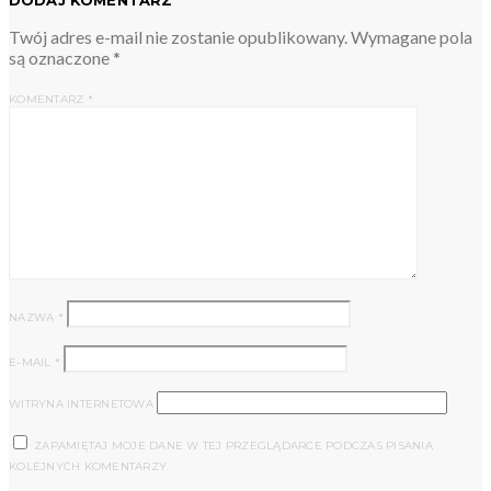
Twój adres e-mail nie zostanie opublikowany.
Wymagane pola
są oznaczone
*
KOMENTARZ
*
NAZWA
*
E-MAIL
*
WITRYNA INTERNETOWA
ZAPAMIĘTAJ MOJE DANE W TEJ PRZEGLĄDARCE PODCZAS PISANIA
KOLEJNYCH KOMENTARZY.