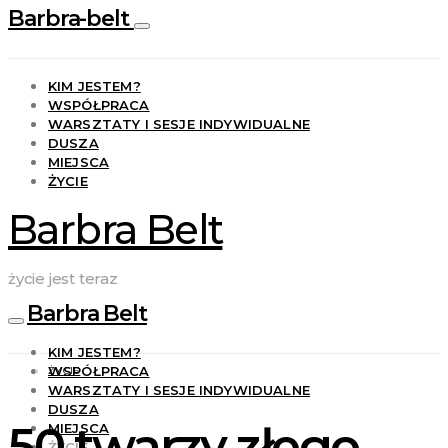
Barbra-belt
KIM JESTEM?
WSPÓŁPRACA
WARSZTATY I SESJE INDYWIDUALNE
DUSZA
MIEJSCA
ŻYCIE
Barbra Belt
życie jest teraz
Barbra Belt
KIM JESTEM?
WSPÓŁPRACA
ŻYCIE
WARSZTATY I SESJE INDYWIDUALNE
DUSZA
50 twarzy złego
MIEJSCA
ŻYCIE