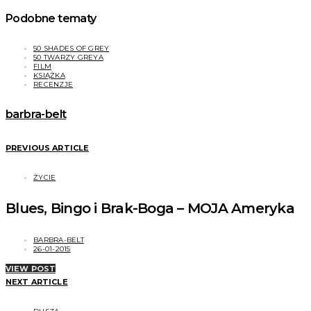
Podobne tematy
50 SHADES OF GREY
50 TWARZY GREYA
FILM
KSIĄŻKA
RECENZJE
barbra-belt
PREVIOUS ARTICLE
ŻYCIE
Blues, Bingo i Brak-Boga – MOJA Ameryka
BARBRA-BELT
26-01-2015
VIEW POST
NEXT ARTICLE