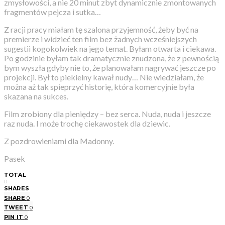
zmysłowości, a nie 20 minut zbyt dynamicznie zmontowanych
fragmentów pejcza i sutka…
Z racji pracy miałam tę szalona przyjemność, żeby być na
premierze i widzieć ten film bez żadnych wcześniejszych
sugestii kogokolwiek na jego temat. Byłam otwarta i ciekawa.
Po godzinie byłam tak dramatycznie znudzona, że z pewnością
bym wyszła gdyby nie to, że planowałam nagrywać jeszcze po
projekcji. Był to piekielny kawał nudy… Nie wiedziałam, że
można aż tak spieprzyć historię, która komercyjnie była
skazana na sukces.
Film zrobiony dla pieniędzy – bez serca. Nuda, nuda i jeszcze
raz nuda. I może trochę ciekawostek dla dziewic.
Z pozdrowieniami dla Madonny.
Pasek
TOTAL
0
SHARES
SHARE
0
TWEET
0
PIN IT
0