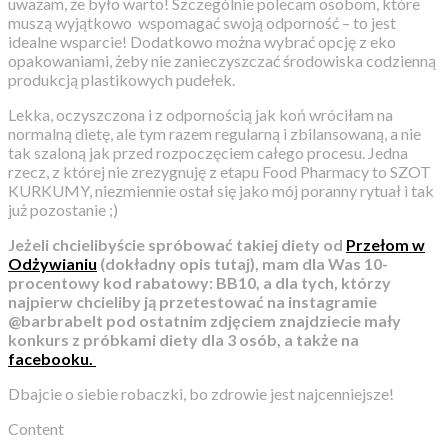
uważam, że było warto! Szczególnie polecam osobom, które
muszą wyjątkowo wspomagać swoją odporność – to jest
idealne wsparcie!
Dodatkowo można wybrać opcję z eko
opakowaniami, żeby nie zanieczyszczać środowiska codzienną
produkcją plastikowych pudełek.
Lekka, oczyszczona i z odpornością jak koń wróciłam na
normalną dietę, ale tym razem regularną i zbilansowaną, a nie
tak szaloną jak przed rozpoczęciem całego procesu. Jedna
rzecz, z której nie zrezygnuję z etapu Food Pharmacy to SZOT
KURKUMY, niezmiennie ostał się jako mój poranny rytuał i tak
już pozostanie ;)
Jeżeli chcielibyście spróbować takiej diety od
Przełom w
Odżywianiu
(dokładny opis tutaj), mam dla Was 10-
procentowy kod rabatowy: BB10, a dla tych, którzy
najpierw chcieliby ją przetestować na instagramie
@barbrabelt pod ostatnim zdjęciem znajdziecie mały
konkurs z próbkami diety dla 3 osób, a także na
facebooku.
Dbajcie o siebie robaczki, bo zdrowie jest najcenniejsze!
Content