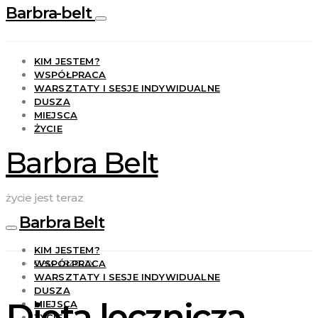
Barbra-belt
KIM JESTEM?
WSPÓŁPRACA
WARSZTATY I SESJE INDYWIDUALNE
DUSZA
MIEJSCA
ŻYCIE
Barbra Belt
życie jest teraz
Barbra Belt
KIM JESTEM?
WSPÓŁPRACA
CIAŁO I RZECZY
WARSZTATY I SESJE INDYWIDUALNE
DUSZA
Dieta lecznicza
MIEJSCA
ŻYCIE