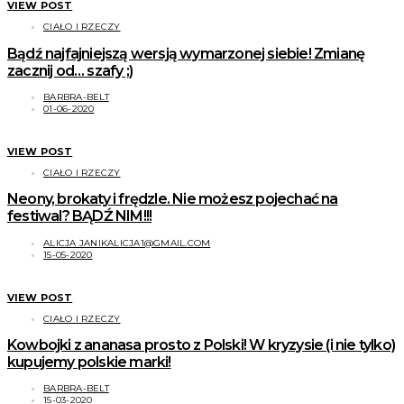
VIEW POST
CIAŁO I RZECZY
Bądź najfajniejszą wersją wymarzonej siebie! Zmianę
zacznij od… szafy ;)
BARBRA-BELT
01-06-2020
VIEW POST
CIAŁO I RZECZY
Neony, brokaty i frędzle. Nie możesz pojechać na
festiwal? BĄDŹ NIM!!!
ALICJA JANIKALICJA1@GMAIL.COM
15-05-2020
VIEW POST
CIAŁO I RZECZY
Kowbojki z ananasa prosto z Polski! W kryzysie (i nie tylko)
kupujemy polskie marki!
BARBRA-BELT
15-03-2020