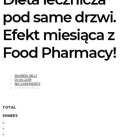
pod same drzwi.
Efekt miesiąca z
Food Pharmacy!
BARBRA-BELT
01-04-2019
NO COMMENTS
3 MINUTE READ
TOTAL
0
SHARES
0
0
0