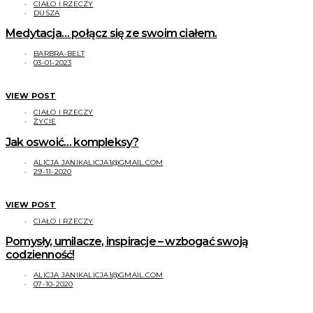
CIAŁO I RZECZY
DUSZA
Medytacja… połącz się ze swoim ciałem.
BARBRA-BELT
03-01-2023
VIEW POST
CIAŁO I RZECZY
ŻYCIE
Jak oswoić… kompleksy?
ALICJA JANIKALICJA1@GMAIL.COM
29-11-2020
VIEW POST
CIAŁO I RZECZY
Pomysły, umilacze, inspiracje – wzbogać swoją
codzienność!
ALICJA JANIKALICJA1@GMAIL.COM
07-10-2020