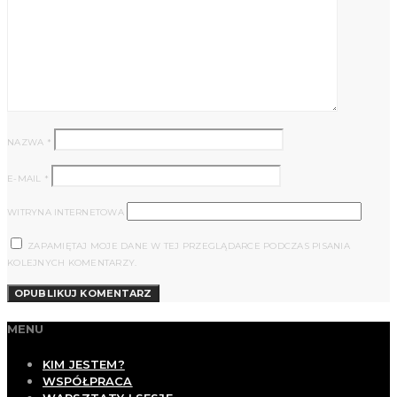
NAZWA
*
E-MAIL
*
WITRYNA INTERNETOWA
ZAPAMIĘTAJ MOJE DANE W TEJ PRZEGLĄDARCE PODCZAS PISANIA
KOLEJNYCH KOMENTARZY.
MENU
KIM JESTEM?
WSPÓŁPRACA