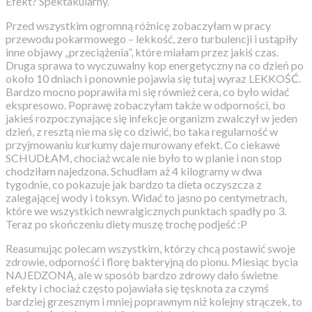
Efekt? Spektakularny.
Przed wszystkim ogromną różnicę zobaczyłam w pracy
przewodu pokarmowego – lekkość, zero turbulencji i ustąpiły
inne objawy „przeciążenia”, które miałam przez jakiś czas.
Druga sprawa to wyczuwalny kop energetyczny na co dzień po
około 10 dniach i ponownie pojawia się tutaj wyraz LEKKOŚĆ.
Bardzo mocno poprawiła mi się również cera, co było widać
ekspresowo. Poprawę zobaczyłam także w odporności, bo
jakieś rozpoczynające się infekcje organizm zwalczył w jeden
dzień, z resztą nie ma się co dziwić, bo taka regularność w
przyjmowaniu kurkumy daje murowany efekt. Co ciekawe
SCHUDŁAM, chociaż wcale nie było to w planie i non stop
chodziłam najedzona. Schudłam aż 4 kilogramy w dwa
tygodnie, co pokazuje jak bardzo ta dieta oczyszcza z
zalegającej wody i toksyn. Widać to jasno po centymetrach,
które we wszystkich newralgicznych punktach spadły po 3.
Teraz po skończeniu diety muszę trochę podjeść :P
Reasumując polecam wszystkim, którzy chcą postawić swoje
zdrowie, odporność i florę bakteryjną do pionu. Miesiąc bycia
NAJEDZONĄ, ale w sposób bardzo zdrowy dało świetne
efekty i chociaż często pojawiała się tęsknota za czymś
bardziej grzesznym i mniej poprawnym niż kolejny strączek, to