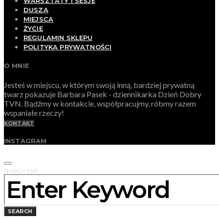
WARSZTATY I SESJE
DUSZA
MIEJSCA
ŻYCIE
REGULAMIN SKLEPU
POLITYKA PRYWATNOŚCI
O MNIE
Jesteś w miejscu, w którym swoją inną, bardziej prywatną
twarz pokazuje Barbara Pasek - dziennikarka Dzień Dobry
TVN. Bądźmy w kontakcie, współpracujmy, róbmy razem
wspaniałe rzeczy!
KONTAKT
INSTAGRAM
SEARCH FOR:
SEARCH