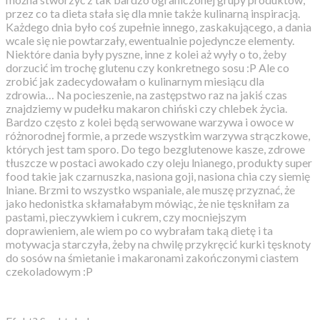
przez co ta dieta stała się dla mnie także kulinarną inspiracją.
Każdego dnia było coś zupełnie innego, zaskakującego, a dania
wcale się nie powtarzały, ewentualnie pojedyncze elementy.
Niektóre dania były pyszne, inne z kolei aż wyły o to, żeby
dorzucić im trochę glutenu czy konkretnego sosu :P Ale co
zrobić jak zadecydowałam o kulinarnym miesiącu dla
zdrowia… Na pocieszenie, na zastępstwo raz na jakiś czas
znajdziemy w pudełku makaron chiński czy chlebek życia.
Bardzo często z kolei będą serwowane warzywa i owoce w
różnorodnej formie, a przede wszystkim warzywa strączkowe,
których jest tam sporo. Do tego bezglutenowe kasze, zdrowe
tłuszcze w postaci awokado czy oleju lnianego, produkty super
food takie jak czarnuszka, nasiona goji, nasiona chia czy siemię
lniane. Brzmi to wszystko wspaniale, ale muszę przyznać, że
jako hedonistka skłamałabym mówiąc, że nie tęskniłam za
pastami, pieczywkiem i cukrem, czy mocniejszym
doprawieniem, ale wiem po co wybrałam taką dietę i ta
motywacja starczyła, żeby na chwilę przykręcić kurki tęsknoty
do sosów na śmietanie i makaronami zakończonymi ciastem
czekoladowym :P