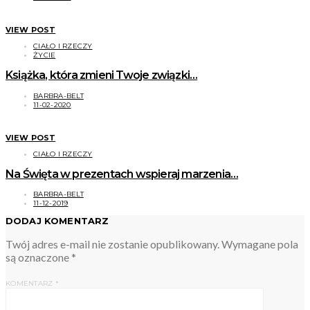
VIEW POST
CIAŁO I RZECZY
ŻYCIE
Książka, która zmieni Twoje związki…
BARBRA-BELT
11-02-2020
VIEW POST
CIAŁO I RZECZY
Na Święta w prezentach wspieraj marzenia…
BARBRA-BELT
11-12-2019
DODAJ KOMENTARZ
Twój adres e-mail nie zostanie opublikowany.
Wymagane pola
są oznaczone
*
KOMENTARZ
*