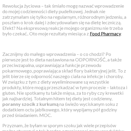
Rewolucja życiowa – tak śmiało mogę nazwać wprowadzenie
do mojej codzienności diety pudełkowej. Jednak nie
zatrzymałam się tylko na regularnym, różnorodnym jedzeniu, a
poszłam o krok dalej i zdecydowałam się na dietę leczniczą.
Efekt? Na ekspresową reakcje mojego organizmu nie trzeba
było czekać.. Oto moje rezultaty miesiąca z
Food Pharmacy
.
Zacznijmy do małego wprowadzenia – o co chodzi? Po
pierwsze jest to dieta nastawiona na ODPORNOŚĆ, a także
przeciwzapalna, usprawniająca funkcje przewodu
pokarmowego, poprawiająca skład flory bakteryjnej jelit. To z
jelit bierze się odporność naszego ciała na infekcje i choroby.
W związku z tym z diety wyeliminowane są wszystkie
produkty, które mogą przeszkadzać w tym procesie – laktoza i
gluten. Nie spotkamy tu także mięsa, za to ryby czy krewetki
jak najbardziej. Totalnym hitem tej diety jest codzienny,
poranny szocik z kurkumą
na świeżo wyciskanym soku z
dodatkiem octu jabłkowego, który wypijamy pół godziny
przed śniadaniem. MOC.
Przyznam, że byłam w sporym szoku jak wiele przepisów
można stworzyć z tak bardzo ograniczonej grupy produktów,