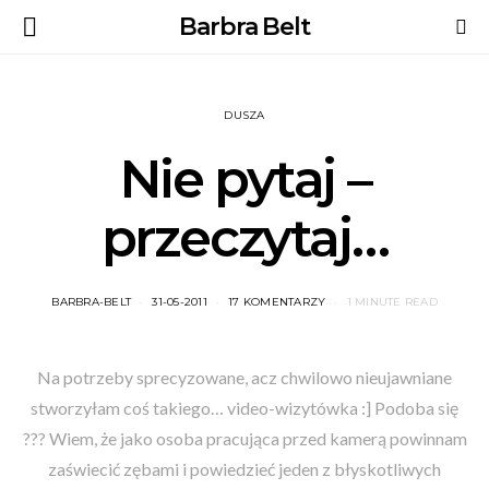
Barbra Belt
DUSZA
Nie pytaj –
przeczytaj…
BARBRA-BELT
31-05-2011
17 KOMENTARZY
1 MINUTE READ
Na potrzeby sprecyzowane, acz chwilowo nieujawniane
stworzyłam coś takiego… video-wizytówka :] Podoba się
??? Wiem, że jako osoba pracująca przed kamerą powinnam
zaświecić zębami i powiedzieć jeden z błyskotliwych