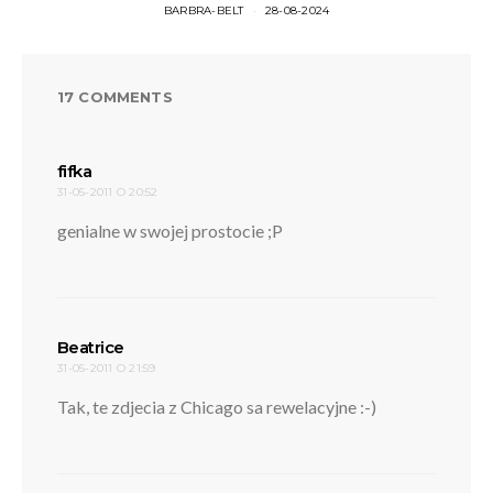
BARBRA-BELT
28-08-2024
17 COMMENTS
pisze:
fifka
31-05-2011 O 20:52
genialne w swojej prostocie ;P
pisze:
Beatrice
31-05-2011 O 21:59
Tak, te zdjecia z Chicago sa rewelacyjne :-)