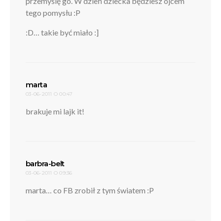
przemyślę go. W dzień dziecka będziesz ojcem
tego pomysłu :P
:D… takie być miało :]
pisze:
marta
03-06-2011 O 00:47
brakuje mi lajk it!
pisze:
barbra-belt
03-06-2011 O 09:36
marta… co FB zrobił z tym światem :P