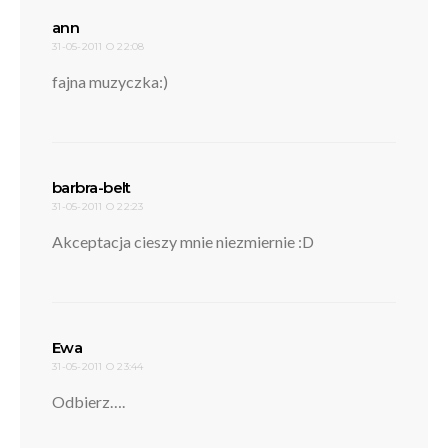
pisze:
ann
31-05-2011 O 22:08
fajna muzyczka:)
pisze:
barbra-belt
31-05-2011 O 22:23
Akceptacja cieszy mnie niezmiernie :D
pisze:
Ewa
31-05-2011 O 23:44
Odbierz….