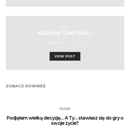
ŻYCIE
Kazanie Cioci Basi…
BARBRA-BELT
13-07-2011
VIEW POST
ZOBACZ RÓWNIEŻ
DUSZA
Podjęłam wielką decyzję… A Ty… stawiasz się do gry o
swoje życie?