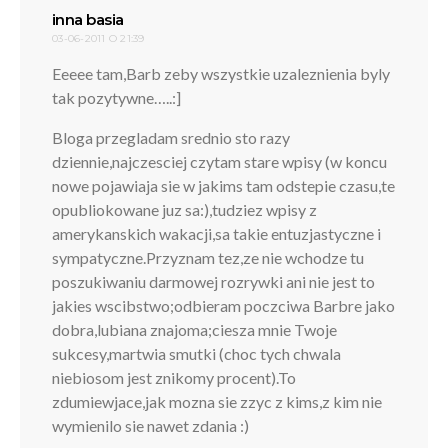
pisze:
inna basia
03-06-2011 O 21:39
Eeeee tam,Barb zeby wszystkie uzaleznienia byly
tak pozytywne…..:]
Bloga przegladam srednio sto razy
dziennie,najczesciej czytam stare wpisy (w koncu
nowe pojawiaja sie w jakims tam odstepie czasu,te
opubliokowane juz sa:),tudziez wpisy z
amerykanskich wakacji,sa takie entuzjastyczne i
sympatyczne.Przyznam tez,ze nie wchodze tu
poszukiwaniu darmowej rozrywki ani nie jest to
jakies wscibstwo;odbieram poczciwa Barbre jako
dobra,lubiana znajoma;ciesza mnie Twoje
sukcesy,martwia smutki (choc tych chwala
niebiosom jest znikomy procent).To
zdumiewjace,jak mozna sie zzyc z kims,z kim nie
wymienilo sie nawet zdania :)