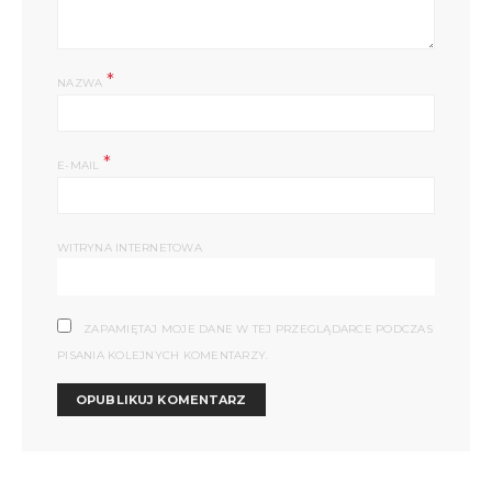
*
NAZWA
*
E-MAIL
WITRYNA INTERNETOWA
ZAPAMIĘTAJ MOJE DANE W TEJ PRZEGLĄDARCE PODCZAS
PISANIA KOLEJNYCH KOMENTARZY.