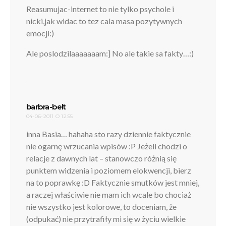
Reasumujac-internet to nie tylko psychole i
nicki,jak widac to tez cala masa pozytywnych
emocji:)
Ale poslodzilaaaaaaam:] No ale takie sa fakty…:)
pisze:
barbra-belt
04-06-2011 O 12:55
inna Basia… hahaha sto razy dziennie faktycznie
nie ogarnę wrzucania wpisów :P Jeżeli chodzi o
relacje z dawnych lat – stanowczo różnią się
punktem widzenia i poziomem elokwencji, bierz
na to poprawkę :D Faktycznie smutków jest mniej,
a raczej właściwie nie mam ich wcale bo chociaż
nie wszystko jest kolorowe, to doceniam, że
(odpukać) nie przytrafiły mi się w życiu wielkie