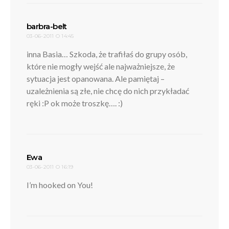
pisze:
barbra-belt
03-06-2011 O 14:45
inna Basia… Szkoda, że trafiłaś do grupy osób,
które nie mogły wejść ale najważniejsze, że
sytuacja jest opanowana. Ale pamiętaj –
uzależnienia są złe, nie chcę do nich przykładać
ręki :P ok może troszkę…. :)
pisze:
Ewa
03-06-2011 O 16:19
I’m hooked on You!