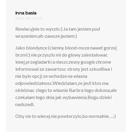
pisze:
inna basia
03-06-2011 O 12:21
Rewlacyjnie to wyszlo:) Ja tam jestem pod
wrazeniem,eh-zawsze jestem:)
Jako blondynce (ciemny blond-moze nawet gorzej
brzmi:) nie przyszlo mi do glowy zainstalowac
innej przegladarki a nieszczesny google chrome
informowal ze zawartosc strony jest szkodliwa i
nie bylo opcji ze wchodze na wlasna
odpowiedzialnosc.Wiedzialam,ze jesli ktos ma
okielznac zlego to wlasnie Barbra tego dokona,ale
czekalam tego dnia jak wybawienia.Bogu dzieki
nadszedl.
Oby sie to wiecej nie powtorzylo,bo normalnie….:)