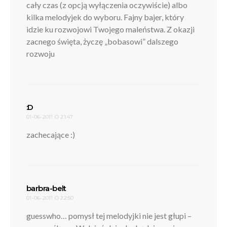
cały czas (z opcją wyłączenia oczywiście) albo
kilka melodyjek do wyboru. Fajny bajer, który
idzie ku rozwojowi Twojego maleństwa. Z okazji
zacnego święta, życzę „bobasowi” dalszego
rozwoju
pisze:
:D
01-06-2011 O 21:47
zachecające :)
pisze:
barbra-belt
01-06-2011 O 22:50
guesswho… pomysł tej melodyjki nie jest głupi –