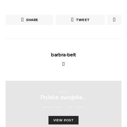
SHARE
TWEET
barbra-belt
DUSZA
Polska swojska…
BARBRA-BELT
28-04-2011
VIEW POST