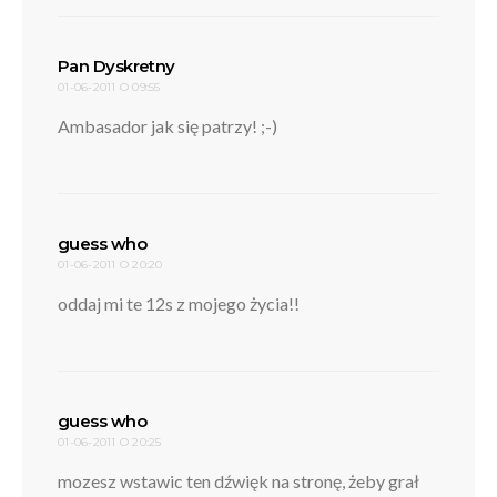
pisze:
Pan Dyskretny
01-06-2011 O 09:55
Ambasador jak się patrzy! ;-)
pisze:
guess who
01-06-2011 O 20:20
oddaj mi te 12s z mojego życia!!
pisze:
guess who
01-06-2011 O 20:25
mozesz wstawic ten dźwięk na stronę, żeby grał