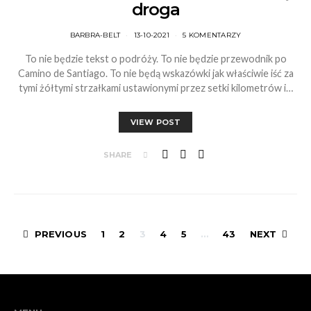
droga
BARBRA-BELT
13-10-2021
5 KOMENTARZY
To nie będzie tekst o podróży. To nie będzie przewodnik po
Camino de Santiago. To nie będą wskazówki jak właściwie iść za
tymi żółtymi strzałkami ustawionymi przez setki kilometrów i…
VIEW POST
SHARE
Stronicowanie
PREVIOUS
1
2
3
4
5
…
43
NEXT
wpisów