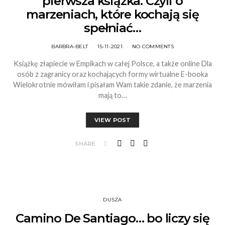
pierwsza książka. Czyli o
marzeniach, które kochają się
spełniać…
BARBRA-BELT
15-11-2021
NO COMMENTS
Książkę złapiecie w Empikach w całej Polsce, a także online Dla
osób z zagranicy oraz kochających formy wirtualne E-booka
Wielokrotnie mówiłam i pisałam Wam takie zdanie, że marzenia
mają to…
VIEW POST
SHARE
DUSZA
Camino De Santiago… bo liczy się