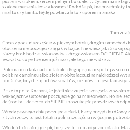
pustym wzrokiem, sercem pełnym bólu, ale… z życiem na instagra
szalone marzenia lecą w kosmos! Podróże, piękne przedmioty i mie
miał to czy tamto. Będę powtarzała to z uporem maniaka
Tam znaj
Chcesz poczuć szczęście w pięknym hotelu, drogim samochodzie
otoczeniu nie poczujesz się jak w bajce. Nie wiesz jak? Szukaj o
Każdy krok będzie wskazówką – drogowskazem DO CIEBIE. Ale prz
wszystko co jest sensem już masz, ale tego nie widzisz…
Póki mam na kolanach notatnik i długopis, mam spokój w sercu i
polskim campingu albo złotem obite jaccuzi na najdroższej wyspie
bodźców, innych zapachów, smaków, rozmów i to jest fantastyczne
Piszę to po to Kochani, że jeżeli nie czujecie szczęścia w swoim m
wakacjach w Ustce nie poczujecie go na Malediwach. No nie. Jeże
do środka – do serca, do SIEBIE i poszukajcie prawdziwych odpo
Wtedy pewnego dnia poczujecie ciarki, kiedy przyjdzie różowy z
z tych rzeczy to jest totalna pełnia szczęścia i więcej nie potr
Wiedeń to inspirujące, piękne, czyste i romantyczne miasto. Ma