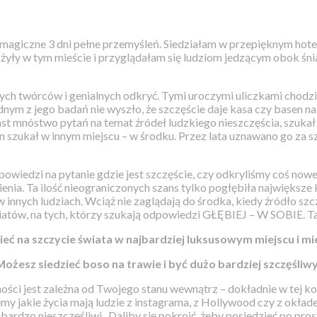
agiczne 3 dni pełne przemyśleń. Siedziałam w przepięknym hotelu
żyły w tym mieście i przyglądałam się ludziom jedzącym obok śni
ych twórców i genialnych odkryć. Tymi uroczymi uliczkami chodził 
dnym z jego badań nie wyszło, że szczęście daje kasa czy basen na d
st mnóstwo pytań na temat źródeł ludzkiego nieszczęścia, szukał
n szukał w innym miejscu – w środku. Przez lata uznawano go za s
odpowiedzi na pytanie gdzie jest szczęście, czy odkryliśmy coś n
ienia. Ta ilość nieograniczonych szans tylko pogłębiła największ
a w innych ludziach. Wciąż nie zaglądają do środka, kiedy źródło 
riatów, na tych, którzy szukają odpowiedzi GŁĘBIEJ – W SOBIE. Ta
eć na szczycie świata w najbardziej luksusowym miejscu i mi
ożesz siedzieć boso na trawie i być dużo bardziej szczęśliwy
zności jest zależna od Twojego stanu wewnątrz – dokładnie w tej ko
emy jakie życia mają ludzie z instagrama, z Hollywood czy z okłade
 bardzo nieszczęśliwi.
Daliby się pokroić, żeby posiedzieć po pr