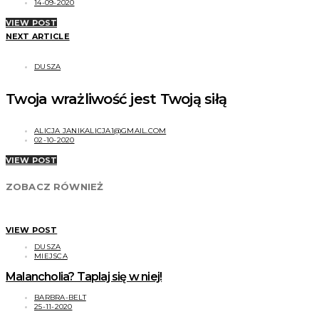
14-09-2020
VIEW POST
NEXT ARTICLE
DUSZA
Twoja wrażliwość jest Twoją siłą
ALICJA JANIKALICJA1@GMAIL.COM
02-10-2020
VIEW POST
ZOBACZ RÓWNIEŻ
VIEW POST
DUSZA
MIEJSCA
Malancholia? Taplaj się w niej!
BARBRA-BELT
25-11-2020