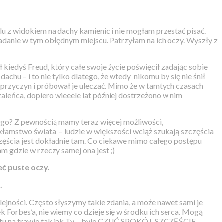
 z widokiem na dachy kamienic i nie mogłam przestać pisać.
adanie w tym obłędnym miejscu. Patrzyłam na ich oczy. Wyszły z
kiedyś Freud, który całe swoje życie poświęcił zadając sobie
achu – i to nie tylko dlatego, że wtedy
nikomu by się nie śnił
 przyczyn i próbował je uleczać. Mimo że w tamtych czasach
zaleńca, dopiero wieeele lat później dostrzeżono w nim
owego? Z pewnością mamy teraz więcej możliwości,
e kłamstwo świata
– ludzie w większości wciąż szukają szczęścia
szczęścia jest dokładnie tam. Co ciekawe mimo całego postępu
m gdzie w rzeczy samej ona jest ;)
eć puste oczy.
.
lejności. Często słyszymy takie zdania, a może nawet sami je
k Forbes’a, nie wiemy co dzieje się w środku ich serca. Mogą
ostu na trawie tak jak Ty – byle CZUĆ SPOKÓJ, SZCZĘŚCIE,