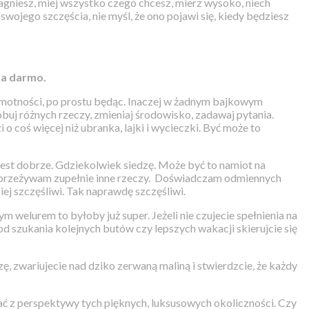
ragniesz, miej wszystko czego chcesz, mierz wysoko, niech
swojego szczęścia, nie myśl, że ono pojawi się, kiedy będziesz
za darmo.
amotności, po prostu będąc. Inaczej w żadnym bajkowym
róbuj różnych rzeczy, zmieniaj środowisko, zadawaj pytania.
oś więcej niż ubranka, lajki i wycieczki. Być może to
jest dobrze. Gdziekolwiek siedzę. Może być to namiot na
 przeżywam zupełnie inne rzeczy.
D
oświadczam odmiennych
ej szczęśliwi. Tak naprawdę szczęśliwi.
ym welurem to byłoby już super. Jeżeli nie czujecie spełnienia na
d szukania kolejnych butów czy lepszych wakacji skierujcie się
, zwariujecie nad dziko zerwaną maliną i stwierdzcie, że każdy
ać z perspektywy tych pięknych, luksusowych okoliczności. Czy