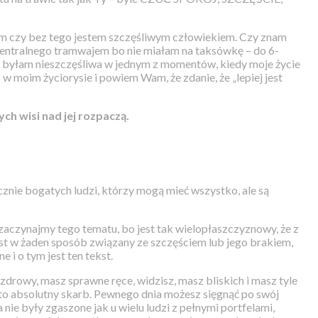
 tym czy bez tego jestem szczęśliwym człowiekiem. Czy znam
 centralnego tramwajem bo nie miałam na taksówkę – do 6-
 byłam nieszczęśliwa w jednym z momentów, kiedy moje życie
 w moim życiorysie i powiem Wam, że zdanie, że „lepiej jest
ch wisi nad jej rozpaczą.
cznie bogatych ludzi, którzy mogą mieć wszystko, ale są
ie zaczynajmy tego tematu, bo jest tak wielopłaszczyznowy, że z
jest w żaden sposób związany ze szczęściem lub jego brakiem,
 i o tym jest ten tekst.
drowy, masz sprawne ręce, widzisz, masz bliskich i masz tyle
 to absolutny skarb. Pewnego dnia możesz sięgnąć po swój
a nie były zgaszone jak u wielu ludzi z pełnymi portfelami,