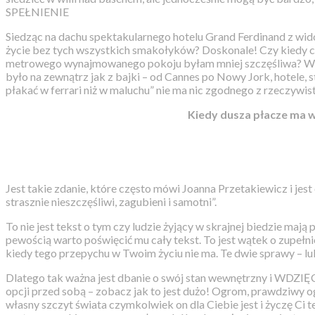
SPEŁNIENIE
Siedząc na dachu spektakularnego hotelu Grand Ferdinand z wido
życie bez tych wszystkich smakołyków? Doskonale! Czy kiedy ci
metrowego wynajmowanego pokoju byłam mniej szczęśliwa? WCAL
było na zewnątrz jak z bajki – od Cannes po Nowy Jork, hotele, st
płakać w ferrari niż w maluchu” nie ma nic zgodnego z rzeczywist
Kiedy dusza płacze ma w 
Jest takie zdanie, które często mówi Joanna Przetakiewicz i je
strasznie nieszczęśliwi, zagubieni i samotni”.
To nie jest tekst o tym czy ludzie żyjący w skrajnej biedzie mają
pewością warto poświęcić mu cały tekst. To jest wątek o zupełni
kiedy tego przepychu w Twoim życiu nie ma. Te dwie sprawy – luk
Dlatego tak ważna jest dbanie o swój stan wewnętrzny i WDZIĘCZ
opcji przed sobą – zobacz jak to jest dużo! Ogrom, prawdziwy o
własny szczyt świata czymkolwiek on dla Ciebie jest i życzę Ci