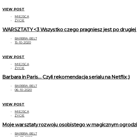
VIEW POST
MIEJSCA
ŻYCIE
WARSZTATY <3 Wszystko czego pragniesz jest po drugiej st
BARBRA-BELT
15-10-2020
VIEW POST
MIEJSCA
ŻYCIE
Barbara in Paris… Czyli rekomendacja serialu na Netflix ;)
BARBRA-BELT
06-10-2020
VIEW POST
MIEJSCA
ŻYCIE
Moje warsztaty rozwoju osobistego w magicznym ogrodzie
BARBRA-BELT