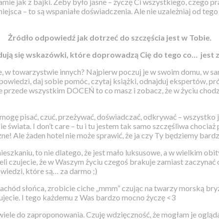
mie jak z bajki. Żeby było jasne – życzę Ci wszystkiego, czego p
jsca – to są wspaniałe doświadczenia. Ale nie uzależniaj od tego 
Żródło odpowiedź jak dotrzeć do szczęścia jest w Tobie.
dują się wskazówki, które doprowadzą Cię do tego co… jest 
, w towarzystwie innych? Najpierw poczuj je w swoim domu, w s
dpowiedzi, daj sobie pomóc, czytaj książki, odnajduj ekspertów, p
ede wszystkim DOCEŃ to co masz i zobacz, że w życiu chodzi o c
 mogę pisać, czuć, przeżywać, doświadczać, odkrywać – wszystko 
 świata. I don’t care – tu i tu jestem tak samo szczęśliwa chociaż
! Ale żaden hotel nie może sprawić, że ja czy Ty będziemy bardzi
ieszkaniu, to nie dlatego, że jest mało luksusowe, a w wielkim obit
li czujecie, że w Waszym życiu czegoś brakuje zamiast zaczynać o
wiedzi, które są… za darmo ;)
achód słońca, zrobicie ciche „mmm” czując na twarzy morską bryzę
zebujecie. I tego każdemu z Was bardzo mocno życzę <3
 wiele do zaproponowania. Czuję wdzięczność, że mogłam je ogląd