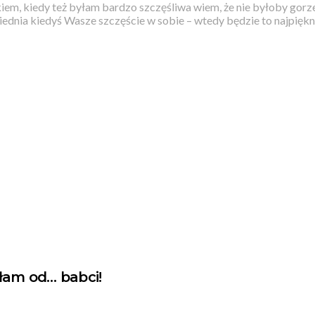
iem, kiedy też byłam bardzo szczęśliwa wiem, że nie byłoby gorze
ednia kiedyś Wasze szczęście w sobie – wtedy będzie to najpiękn
ałam od… babci!