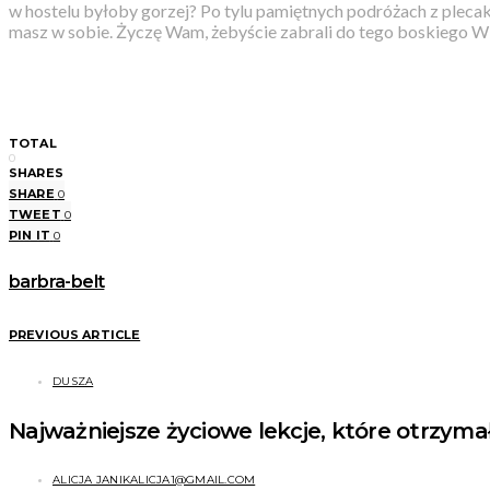
w hostelu byłoby gorzej? Po tylu pamiętnych podróżach z plecak
masz w sobie. Życzę Wam, żebyście zabrali do tego boskiego Wi
TOTAL
0
SHARES
SHARE
0
TWEET
0
PIN IT
0
barbra-belt
PREVIOUS ARTICLE
DUSZA
Najważniejsze życiowe lekcje, które otrzym
ALICJA JANIKALICJA1@GMAIL.COM