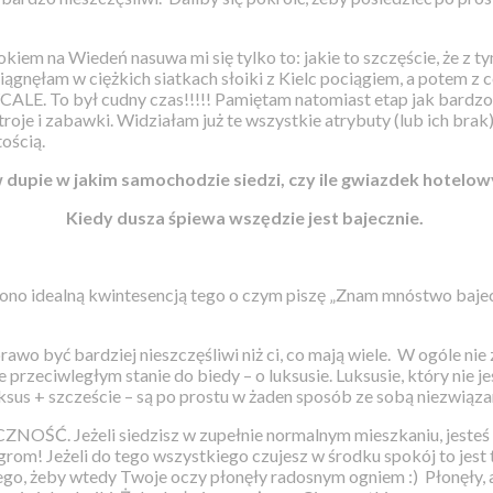
kiem na Wiedeń nasuwa mi się tylko to: jakie to szczęście, że z
ągnęłam w ciężkich siatkach słoiki z Kielc pociągiem, a potem z
E. To był cudny czas!!!!! Pamiętam natomiast etap jak bardzo
roje i zabawki. Widziałam już te wszystkie atrybuty (lub ich brak)
ością.
dupie w jakim samochodzie siedzi, czy ile gwiazdek hotelowy
Kiedy dusza śpiewa wszędzie jest bajecznie.
st ono idealną kwintesencją tego o czym piszę „Znam mnóstwo baje
 prawo być bardziej nieszczęśliwi niż ci, co mają wiele. W ogóle n
e przeciwległym stanie do biedy – o luksusie. Luksusie, który nie 
sus + szczeście – są po prostu w żaden sposób ze sobą niezwiązane
NOŚĆ. Jeżeli siedzisz w zupełnie normalnym mieszkaniu, jesteś z
grom! Jeżeli do tego wszystkiego czujesz w środku spokój to jest
 tego, żeby wtedy Twoje oczy płonęły radosnym ogniem :)
Płonęły, 