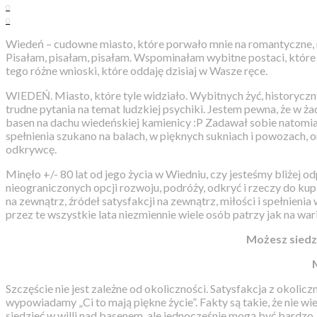
0
0
Wiedeń – cudowne miasto, które porwało mnie na romantyczne, m
Pisałam, pisałam, pisałam. Wspominałam wybitne postaci, które 
tego różne wnioski, które oddaję dzisiaj w Wasze ręce.
WIEDEŃ. Miasto, które tyle widziało. Wybitnych żyć, historyczn
trudne pytania na temat ludzkiej psychiki. Jestem pewna, że w ża
basen na dachu wiedeńskiej kamienicy :P Zadawał sobie natomia
spełnienia szukano na balach, w pięknych sukniach i powozach, o
odkrywcę.
Minęło +/- 80 lat od jego życia w Wiedniu, czy jesteśmy bliżej 
nieograniczonych opcji rozwoju, podróży, odkryć i rzeczy do kup
na zewnątrz, źródeł satysfakcji na zewnątrz, miłości i spełnieni
przez te wszystkie lata niezmiennie wiele osób patrzy jak na wa
Możesz siedzi
M
Szczęście nie jest zależne od okoliczności. Satysfakcja z okolic
wypowiadamy „Ci to mają piękne życie”. Fakty są takie, że nie wi
siedzieć w willi nad basenem, ale jednocześnie mogą być bardzo,