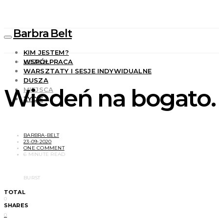
Barbra Belt
KIM JESTEM?
WSPÓŁPRACA
MIEJSCA
WARSZTATY I SESJE INDYWIDUALNE
DUSZA
Wiedeń na bogato. 
MIEJSCA
ŻYCIE
BARBRA-BELT
23-09-2020
ONE COMMENT
6 MINUTE READ
BURST
TOTAL
0
SHARES
0