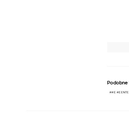
Podobne 
#E #EENT