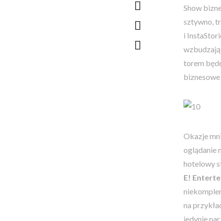
Show biznes
sztywno, t
i InstaStor
wzbudzają 
torem będę
biznesowe 
Okazje mni
oglądanie 
hotelowy s
E! Entert
niekomplen
na przykła
jedynie na