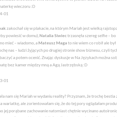
aterkę wieczoru :D
pak
zakochał się w plakacie, na którym Mariah jest wielką rajstopą 
eby powiesić w domu),
Natalia Siwiec
trzasnęła szereg selfie – bo
dno mieć – wiadomo, a
Mateusz Maga
to nie wiem co robił ale był 
ochę nas – ludzi żyjących po drugiej stronie show biznesu, czyli ty
baczyć a potem ocenić. Znając dyskusje w Na Językach można sob
batę bez kamer między mną a Agą Jastrzębską :D
ła nam się Mariah w wydaniu reality? Przyznam, że trochę bestia 
a wariatkę, ale zorientowałam się, że do tej pory oglądałam produ
 jej porąbane zachowanie natomiast chętnie wycinano autoironi