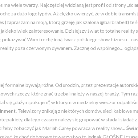
 ma wiele twarzy. Najczęściej widzianą jest profil od strony ,,ścian
rochę za dużo logotypów. Aż ciężko uwierzyć, że w dobie transmis
ies (zapraszam na moją, którą grzeję jak szalona @barbrabelt) te ś
jakiekolwiek zainteresowanie. Dzisiejszy świat to totalne reality
 pokazywać Wam trochę inną twarz polskiego show biznesu – na
reality poza czerwonym dywanem. Zacznę od wspólnego… oglądani
ej formalne bywają różne. Od urodzin, przez prezentacje autorsk
nowych rzeczy, które znać trzeba i należy w naszej branży. Tym r
tał się ,,dużym pokojem”, w którym w niedzielny wieczór odpaliliś
einment
. Telewizory znikają z niektórych domów, sieci kablowe ma
te pakiety, dlatego czasem należy się grupować w stada i siadać z
d żeby zobaczyć jak Mariah Carey powraca w reality show…
Świa
rzekać, że choć doborowe towarzystwo to jednak GŁOŚNE i czase