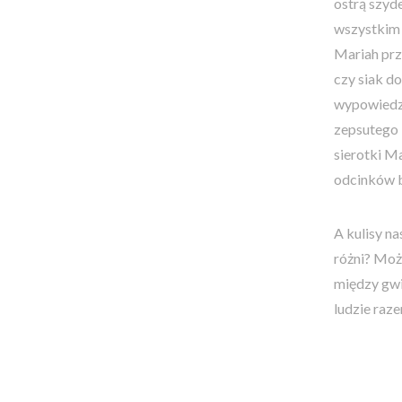
ostrą szyd
wszystkim 
Mariah prz
czy siak do
wypowiedzi
zepsutego 
sierotki M
odcinków b
A kulisy na
różni? Moż
między gwi
ludzie raze