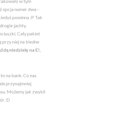
 brakowało w tym
eż opcja numer dwa –
kiedyś powinna :P Tak
drogie jachty,
ciuszki. Cały pakiet
 przy niej na biedne
żdą niedzielę na E!
,
 to na bank. Co nas
ale przynajmniej
nsu. Możemy jak zwykli
zór :D