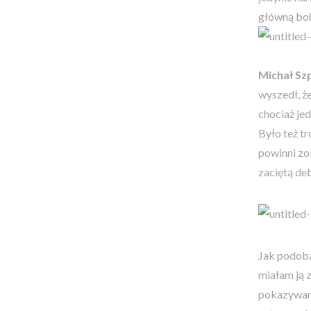
główną boh
Michał Sz
wyszedł, ż
chociaż je
Było też tr
powinni zo
zaciętą de
Jak podoba
miałam ją z
pokazywano