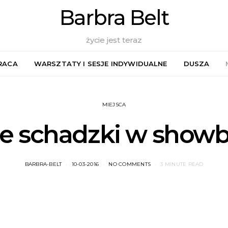
Barbra Belt
życie jest teraz
RACA
WARSZTATY I SESJE INDYWIDUALNE
DUSZA
MIEJSCA
e schadzki w showb
BARBRA-BELT
10-03-2016
NO COMMENTS
3 MINUTE READ