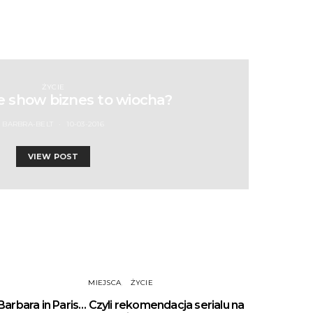
ŻYCIE
że show biznes to wiocha?
BARBRA-BELT
10-03-2016
VIEW POST
MIEJSCA
ŻYCIE
Barbara in Paris… Czyli rekomendacja serialu na