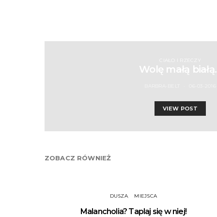
CIAŁO I RZECZY
Wolę małą białą
BARBRA-BELT
06-03-2016
VIEW POST
ZOBACZ RÓWNIEŻ
DUSZA
MIEJSCA
Malancholia? Taplaj się w niej!