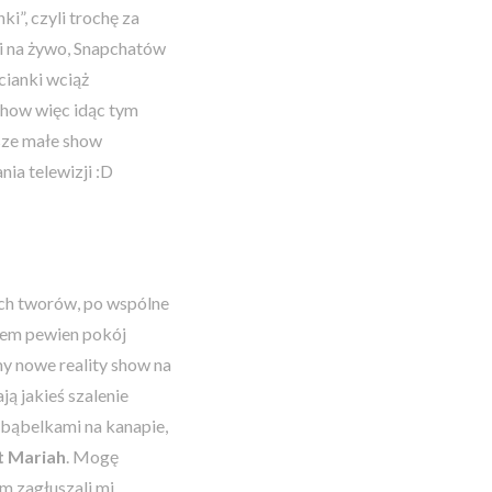
ki”, czyli trochę za
ji na żywo, Snapchatów
cianki wciąż
 show więc idąc tym
sze małe show
a telewizji :D
ich tworów, po wspólne
azem pewien pokój
my nowe reality show na
ją jakieś szalenie
 bąbelkami na kanapie,
t Mariah
. Mogę
m zagłuszali mi