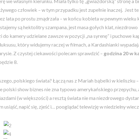
erę we własnym kierunku. Miała tylko tę ,,gwiazdorską” stronę a
żywego człowiek – w tym przypadku jest zupełnie inaczej. Jest t
ez lata po prostu zmądrzała – w końcu kobieta w pewnym wieku 
stajemy są hektolitry szampana, jest masa gołych klat, niezdrowo 
 do kamery udzielane zawsze w pozycji ,,na syrenę” i puchowe kap
luksusu, który widujemy raczej w filmach, a Kardashianki wypadają
arysie. Z czystej ciekawości polecam sprawdzić –
godzina 20 w ka
ędzie 8.
szego, polskiego świata? Łączą nas z Mariah bąbelki w kieliszku –
e polski show biznes nie zna typowo amerykańskiego przepychu, 
azdami (w większości) a resztą świata nie ma niezdrowego dysta
m usiąść, napić się, zjeść i… pooglądać telewizję w niedzielny wiec