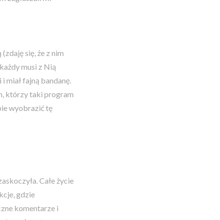
(zdaję się, że z nim
 każdy musi z Nią
i i miał fajną bandanę.
ch, którzy taki program
ie wyobrazić tę
zaskoczyła. Całe życie
kcje, gdzie
czne komentarze i